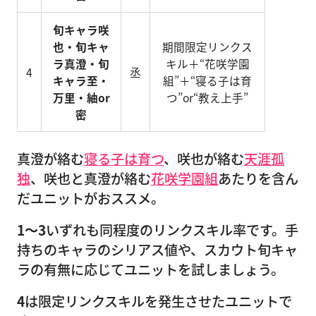
旬キャラ咲
也・旬キャ
期間限定リンクス
ラ真澄・旬
キル＋“花咲学園
4
丞
キャラ至・
組”＋“寝る子は育
万里・紬or
つ”or“教え上手”
密
真澄が絡む
寝る子は育つ
、咲也が絡む
天涯孤
独
、咲也と真澄が絡む
花咲学園組
あたりを含ん
だユニットがおススメ。
1〜3
いずれも同程度のリンクスキル率です。手
持ちのキャラのシリアス値や、スカウト旬キャ
ラの有無に応じてユニットを試しましょう。
4
は限定リンクスキルを発生させたユニットで