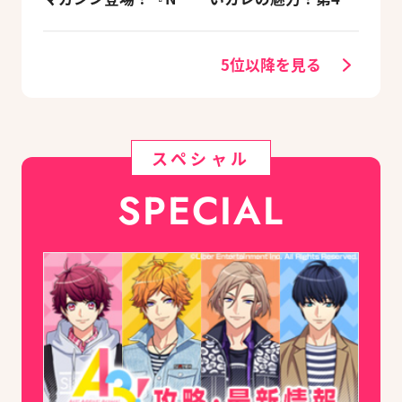
カーニバル』など、
回：Revel編
人気作のオリジナル
グッズ付きアニメイ
5位以降を見る
トセットが予約受付
中！
スペシャル
SPECIAL