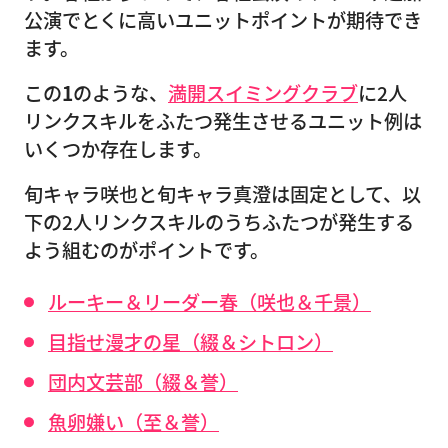
公演でとくに高いユニットポイントが期待でき
ます。
この
1
のような、
満開スイミングクラブ
に2人
リンクスキルをふたつ発生させるユニット例は
いくつか存在します。
旬キャラ咲也と旬キャラ真澄は固定として、以
下の2人リンクスキルのうちふたつが発生する
よう組むのがポイントです。
ルーキー＆リーダー春（咲也＆千景）
目指せ漫才の星（綴＆シトロン）
団内文芸部（綴＆誉）
魚卵嫌い（至＆誉）