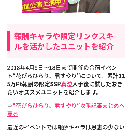
報酬キャラや限定リンクスキ
ルを活かしたユニットを紹介
2018年4月9日〜18日まで開催の合宿イベン
ト“花びらひらり、君すやり”について、
累計11
5万Pt報酬の限定SSR
真澄
入手後に試したおき
たいオススメユニット
を紹介します。
⇒
“花びらひらり、君すやり”攻略記事まとめへ
戻る
最近のイベントでは報酬キャラは恩恵の少ない