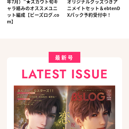
年7月）”★スカウト旬キ
オリジナルグッズつきア
ャラ絡みのオススメユニ
ニメイトセット＆ebtenD
ット編成【ビーズログ.co
Xパック予約受付中！
m】
最新号
LATEST ISSUE