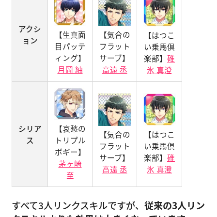
アクシ
【生真面
【気合の
【はつこ
ョン
目パッテ
フラット
い乗馬倶
ィング】
サーブ】
楽部】
碓
月岡 紬
高遠 丞
氷 真澄
シリア
【哀愁の
【気合の
【はつこ
ス
トリプル
フラット
い乗馬倶
ボギー】
サーブ】
楽部】
碓
茅ヶ崎
高遠 丞
氷 真澄
至
すべて3人リンクスキルですが、
従来の3人リン