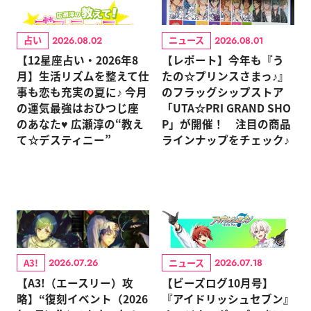
占い
ニュース
2026.08.02
2026.08.01
【12星座占い・2026年8
【レポート】今年も『う
月】生活リズムを整えて仕
たの☆プリンスさまっ♪』
事も恋も充実の夏に♪ 今月
のフラッグシップストア
の運気最強はおひつじ座
「UTA☆PRI GRAND SHO
のあなた♥ 広瀬淳の“教え
P」が開催！ 注目の商品
て☆デスティニー”
ラインナップをチェック♪
A3!
ニュース
2026.07.26
2026.07.18
【A3!（エースリー）攻
【ビーズログ10月号】
略】“復刻イベント（2026
『アイドリッシュセブン』