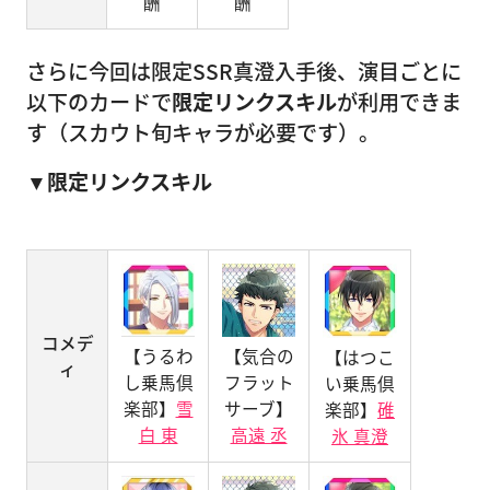
酬
酬
さらに今回は限定SSR真澄入手後、演目ごとに
以下のカードで
限定リンクスキル
が利用できま
す（スカウト旬キャラが必要です）。
▼限定リンクスキル
コメデ
【うるわ
【気合の
【はつこ
ィ
し乗馬倶
フラット
い乗馬倶
楽部】
雪
サーブ】
楽部】
碓
白 東
高遠 丞
氷 真澄