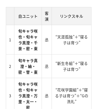
客
自ユニット
リンクスキル
演
旬キャラ咲
也・旬キャ
“天涯孤独”＋“寝る
1
丞
ラ真澄・千
子は育つ”
景・密・東
旬キャラ真
“新生冬組”＋“寝る
2
澄・紬・
丞
子は育つ”
密・誉・東
旬キャラ咲
也・旬キャ
“花咲学園組”＋“寝
3
ラ真澄・万
丞
る子は育つ”＋“Gの
里・太一・
洗礼”
密