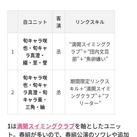
客
自ユニット
リンクスキル
演
旬キャラ咲
“満開スイミングク
也・旬キャ
1
丞
ラブ”＋“団内文芸
ラ真澄・
部”＋“魚卵嫌い”
綴・至・誉
旬キャラ咲
期間限定リンクス
也・旬キャ
キル＋“満開スイミ
2
ラ真澄・旬
丞
ングクラブ”＋“フ
キャラ東・
リーター”
三角・紬
1
は
満開スイミングクラブ
を軸としたユニッ
ト。春組が多いので、春組公演のソワレや追加