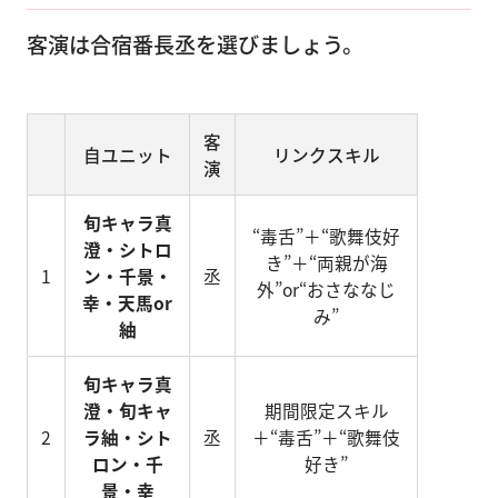
客演は合宿番長丞を選びましょう。
客
自ユニット
リンクスキル
演
旬キャラ真
“毒舌”＋“歌舞伎好
澄・シトロ
き”＋“両親が海
1
ン・千景・
丞
外”or“おさななじ
幸・天馬or
み”
紬
旬キャラ真
澄・旬キャ
期間限定スキル
2
ラ紬・シト
丞
＋“毒舌”＋“歌舞伎
ロン・千
好き”
景・幸