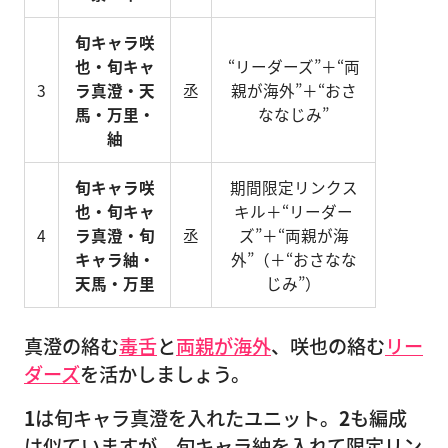
旬キャラ咲
也・旬キャ
“リーダーズ”＋“両
3
ラ真澄・天
丞
親が海外”＋“おさ
馬・万里・
ななじみ”
紬
旬キャラ咲
期間限定リンクス
也・旬キャ
キル＋“リーダー
4
ラ真澄・旬
丞
ズ”＋“両親が海
キャラ紬・
外”（＋“おさなな
天馬・万里
じみ”）
真澄の絡む
毒舌
と
両親が海外
、咲也の絡む
リー
ダーズ
を活かしましょう。
1
は旬キャラ真澄を入れたユニット。
2
も編成
は似ていますが、旬キャラ紬を入れて限定リン