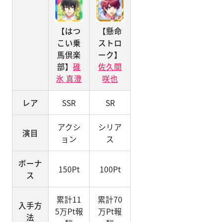
【はつ
【懸命
こい乗
ストロ
馬倶楽
ーク】
部】
碓
佐久間
氷 真澄
咲也
レア
SSR
SR
アクシ
シリア
演目
ョン
ス
ボーナ
150Pt
100Pt
ス
累計11
累計70
入手方
5万Pt報
万Pt報
法