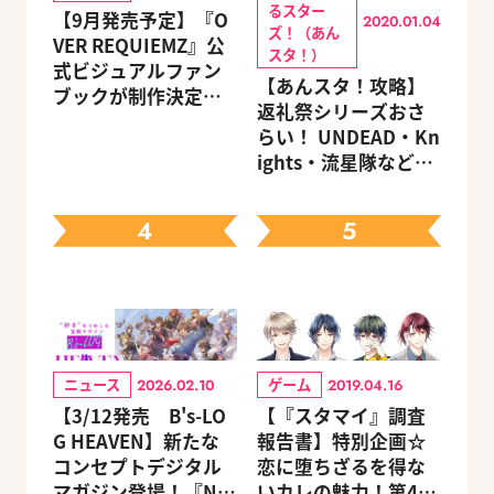
るスター
【9月発売予定】『O
2020.01.04
ズ！（あん
VER REQUIEMZ』公
スタ！）
式ビジュアルファン
【あんスタ！攻略】
ブックが制作決定！
返礼祭シリーズおさ
キャラクターを選べ
らい！ UNDEAD・Kn
る豪華グッズ付き限
ights・流星隊など、
定セットも同時発売
先輩たちの進路もチ
ェック
4
5
ニュース
ゲーム
2026.02.10
2019.04.16
【3/12発売 B's-LO
【『スタマイ』調査
G HEAVEN】新たな
報告書】特別企画☆
コンセプトデジタル
恋に堕ちざるを得な
マガジン登場！『NU:
いカレの魅力！第4