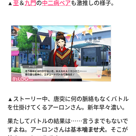
▲
至
＆
九門
の
中二病ペア
も激推しの様子。
▲ストーリー中、唐突に何の脈絡もなくバトル
を仕掛けてくるアーロンさん。新年早々濃い。
果たしてバトルの結果は……言うまでもないで
すよね。アーロンさんは基本
噛ませ犬
。そこが