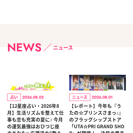
NEWS
ニュース
占い
ニュース
2026.08.02
2026.08.01
【12星座占い・2026年8
【レポート】今年も『う
月】生活リズムを整えて仕
たの☆プリンスさまっ♪』
事も恋も充実の夏に♪ 今月
のフラッグシップストア
の運気最強はおひつじ座
「UTA☆PRI GRAND SHO
のあなた♥ 広瀬淳の“教え
P」が開催！ 注目の商品