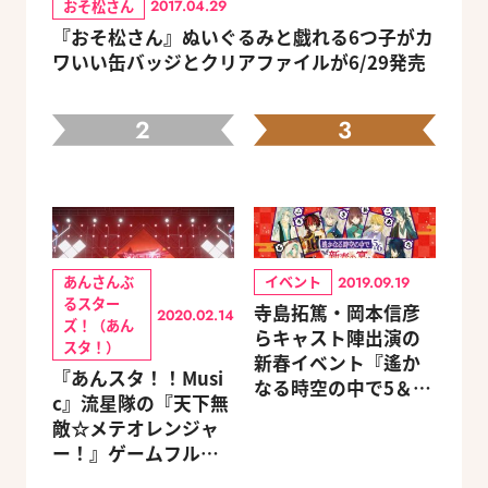
おそ松さん
2017.04.29
『おそ松さん』ぬいぐるみと戯れる6つ子がカ
ワいい缶バッジとクリアファイルが6/29発売
2
3
あんさんぶ
イベント
2019.09.19
るスター
寺島拓篤・岡本信彦
2020.02.14
ズ！（あん
らキャスト陣出演の
スタ！）
新春イベント『遙か
『あんスタ！！Musi
なる時空の中で5＆6
c』流星隊の『天下無
～新春の宴～』チケ
敵☆メテオレンジャ
ットのGAMECITY優
ー！』ゲームフルサ
先販売申込受付がス
イズMVが公開