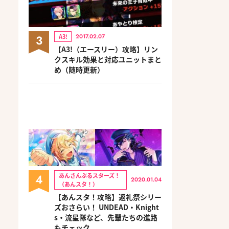
3
A3!
2017.02.07
【A3!（エースリー）攻略】リン
クスキル効果と対応ユニットまと
め（随時更新）
4
あんさんぶるスターズ！
2020.01.04
（あんスタ！）
【あんスタ！攻略】返礼祭シリー
ズおさらい！ UNDEAD・Knight
s・流星隊など、先輩たちの進路
もチェック