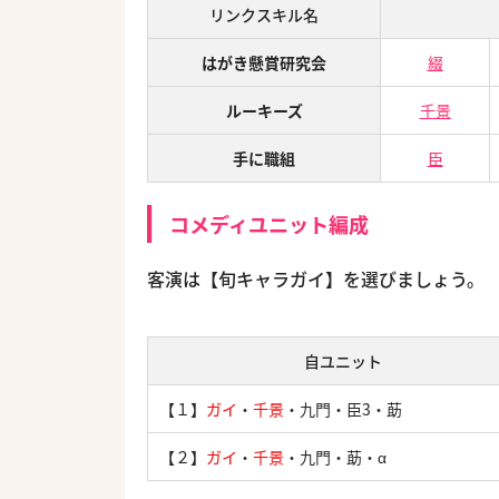
リンクスキル名
はがき懸賞研究会
綴
ルーキーズ
千景
手に職組
臣
コメディユニット編成
客演は【旬キャラガイ】を選びましょう。
自ユニット
【１】
ガイ
・
千景
・九門・臣3・莇
【２】
ガイ
・
千景
・九門・莇・α