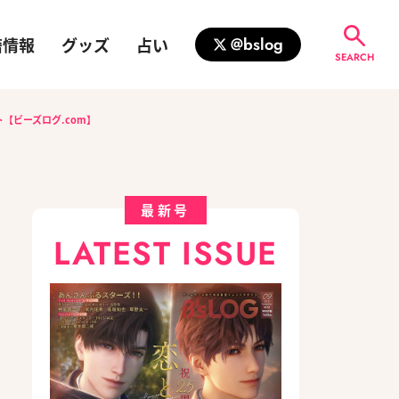
籍情報
グッズ
占い
@bslog
SEARCH
【ビーズログ.com】
最新号
LATEST ISSUE