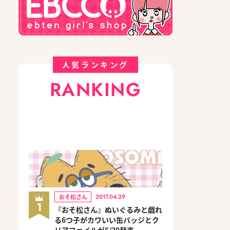
人気ランキング
RANKING
おそ松さん
2017.04.29
1
『おそ松さん』ぬいぐるみと戯れ
る6つ子がカワいい缶バッジとク
リアファイルが6/29発売