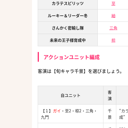
カラテスピリッツ
至
ルーキー＆リーダー冬
紬
さんかく密輸し隊
三角
未来の王子様育成中
椋
アクションユニット編成
客演は【旬キャラ千景】を選びましょう。
客
自ユニット
演
【１】
ガイ
・至2・椋2・三角・
千
“カ
九門
景
成”