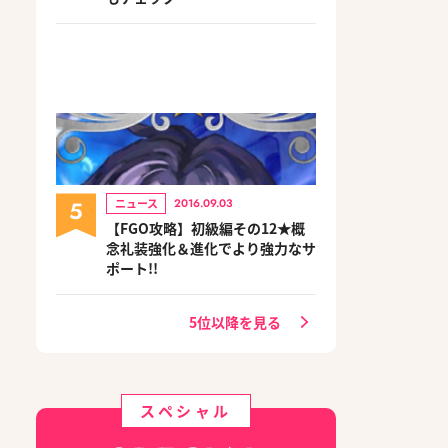
5
ニュース
2016.09.03
【FGO攻略】初級編その12★概
念礼装強化＆進化でより強力なサ
ポート!!
5位以降を見る
スペシャル