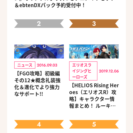
＆ebtenDXパック予約受付中！
2
3
ニュース
エリオスラ
2016.09.03
イジングヒ
2019.12.06
【FGO攻略】初級編
ーローズ
その12★概念礼装強
【HELIOS Rising Her
化＆進化でより強力
oes（エリオスR）攻
なサポート!!
略】キャラクター情
報まとめ！ ルーキ
ー・メンターほか19
キャラを網羅（随時
4
5
更新）