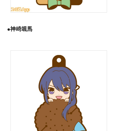
●神崎颯馬