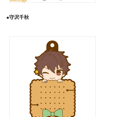
●守沢千秋