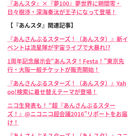
『あんスタ』×『夢100』夢世界に朔間零・
日々樹渉・深海奏汰が王子になって登場！
【『あんスタ』関連記事】
『あんさんぶるスターズ！（あんスタ）』新イ
ベントは流星隊が宇宙ライブで大暴れ!?
1周年記念展示会“あんスタ！Festa！”東京先
行・大阪一般チケットが販売開始！
『あんさんぶるスターズ！（あんスタ）』Yah
oo!検索に着せ替えテーマが登場！
ニコ生発表も！ “超『あんさんぶるスター
ズ！』@ニコニコ超会議2016”リポートをお届
け！
『あんさんぶるスターズ！（あんスタ）』ユニ