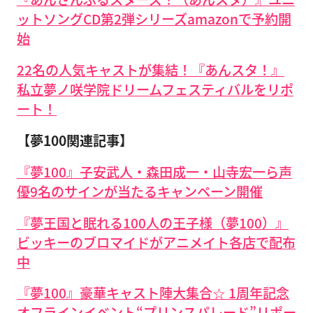
ットソングCD第2弾シリーズamazonで予約開
始
22名の人気キャストが集結！『あんスタ！』
私立夢ノ咲学院ドリームフェスティバルをリポ
ート！
【夢100関連記事】
『夢100』子安武人・森田成一・山寺宏一ら声
優9名のサインが当たるキャンペーン開催
『夢王国と眠れる100人の王子様（夢100）』
ビッキーのブロマイドがアニメイト各店で配布
中
『夢100』豪華キャスト陣大集合☆ 1周年記念
オフラインイベント“プリンスパレード”リポー