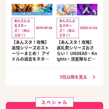
あんさんぶ
あんさんぶ
るスター
るスター
2019.09.28
2020.01.04
ズ！（あん
ズ！（あん
スタ！）
スタ！）
【あんスタ！攻略】
【あんスタ！攻略】
追憶シリーズのスト
返礼祭シリーズおさ
ーリーまとめ！ アイ
らい！ UNDEAD・Kn
ドルの過去をネタバ
ights・流星隊など、
レ込みで振り返りま
先輩たちの進路もチ
す
ェック
5位以降を見る
スペシャル