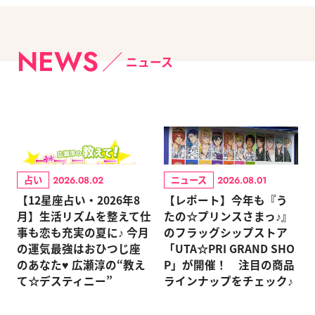
NEWS
ニュース
占い
ニュース
2026.08.02
2026.08.01
【12星座占い・2026年8
【レポート】今年も『う
月】生活リズムを整えて仕
たの☆プリンスさまっ♪』
事も恋も充実の夏に♪ 今月
のフラッグシップストア
の運気最強はおひつじ座
「UTA☆PRI GRAND SHO
のあなた♥ 広瀬淳の“教え
P」が開催！ 注目の商品
て☆デスティニー”
ラインナップをチェック♪