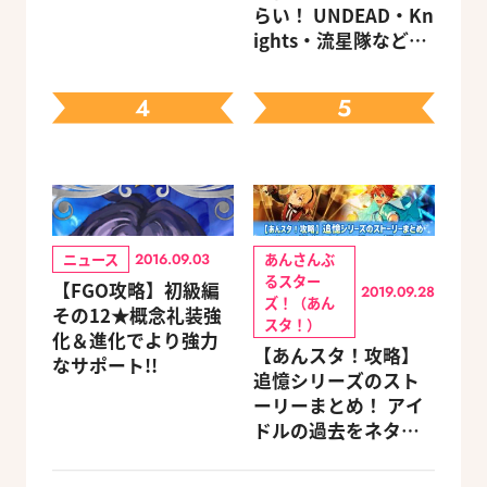
らい！ UNDEAD・Kn
ights・流星隊など、
先輩たちの進路もチ
ェック
4
5
ニュース
あんさんぶ
2016.09.03
るスター
【FGO攻略】初級編
2019.09.28
ズ！（あん
その12★概念礼装強
スタ！）
化＆進化でより強力
【あんスタ！攻略】
なサポート!!
追憶シリーズのスト
ーリーまとめ！ アイ
ドルの過去をネタバ
レ込みで振り返りま
す