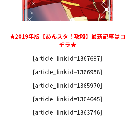
★2019年版【あんスタ！攻略】最新記事はコ
チラ★
[article_link id=1367697]
[article_link id=1366958]
[article_link id=1365970]
[article_link id=1364645]
[article_link id=1363746]