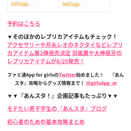
予約はこちら
▼そのほかのレプリカアイテムもチェック！
アクセサリーや月永レオのネクタイなどレプリ
カアイテム第2弾発売決定
羽風薫や大神晃牙の
レプリカアイテムが8/25発売！
ファミ通App for girlsの
Twitter
始めました！
『あん
スタ』攻略からグッズ情報まで！
@girlsApp_m
▼▼『あんスタ！』企画記事もたっぷり▼▼
モテたい男子学生の『あんスタ』ブログ
初心者のための基本攻略まとめ