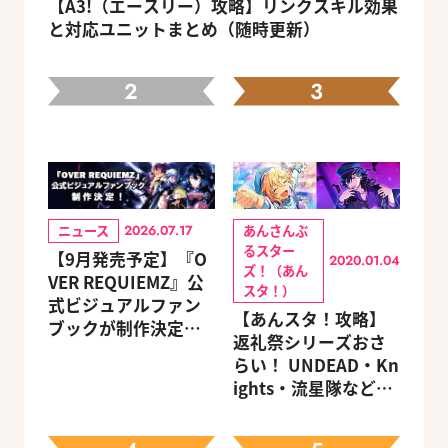
【A3!（エースリー）攻略】リンクスキル効果
と対応ユニットまとめ（随時更新）
2
3
ニュース
あんさんぶ
2026.07.17
るスター
【9月発売予定】『O
2020.01.04
ズ！（あん
VER REQUIEMZ』公
スタ！）
式ビジュアルファン
【あんスタ！攻略】
ブックが制作決定！
返礼祭シリーズおさ
キャラクターを選べ
らい！ UNDEAD・Kn
る豪華グッズ付き限
ights・流星隊など、
定セットも同時発売
先輩たちの進路もチ
ェック