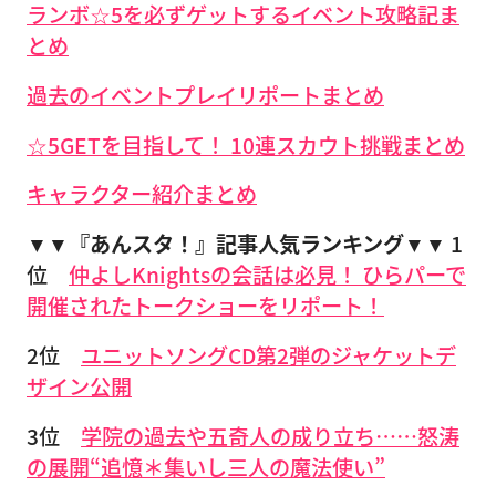
ランボ☆5を必ずゲットするイベント攻略記ま
とめ
過去のイベントプレイリポートまとめ
☆5GETを目指して！ 10連スカウト挑戦まとめ
キャラクター紹介まとめ
▼▼『あんスタ！』記事人気ランキング▼▼
1
位
仲よしKnightsの会話は必見！ ひらパーで
開催されたトークショーをリポート！
2位
ユニットソングCD第2弾のジャケットデ
ザイン公開
3位
学院の過去や五奇人の成り立ち……怒涛
の展開“追憶＊集いし三人の魔法使い”