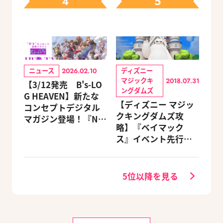
4
5
ニュース
ディズニー
2026.02.10
マジックキ
2018.07.31
【3/12発売 B's-LO
ングダムズ
G HEAVEN】新たな
【ディズニー マジッ
コンセプトデジタル
クキングダムズ攻
マガジン登場！『NU:
略】『ベイマック
カーニバル』など、
ス』イベント先行体
人気作のオリジナル
験レポート
グッズ付きアニメイ
トセットが予約受付
5位以降を見る
中！