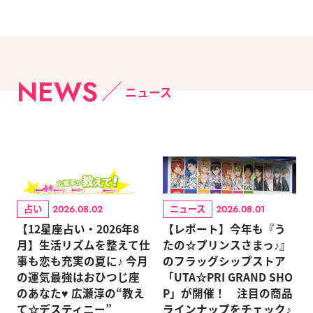
NEWS
ニュース
占い
ニュース
2026.08.02
2026.08.01
【12星座占い・2026年8
【レポート】今年も『う
月】生活リズムを整えて仕
たの☆プリンスさまっ♪』
事も恋も充実の夏に♪ 今月
のフラッグシップストア
の運気最強はおひつじ座
「UTA☆PRI GRAND SHO
のあなた♥ 広瀬淳の“教え
P」が開催！ 注目の商品
て☆デスティニー”
ラインナップをチェック♪