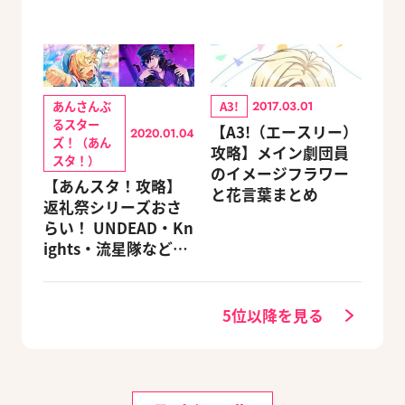
あんさんぶ
A3!
2017.03.01
るスター
【A3!（エースリー）
2020.01.04
ズ！（あん
攻略】メイン劇団員
スタ！）
のイメージフラワー
【あんスタ！攻略】
と花言葉まとめ
返礼祭シリーズおさ
らい！ UNDEAD・Kn
ights・流星隊など、
先輩たちの進路もチ
ェック
5位以降を見る