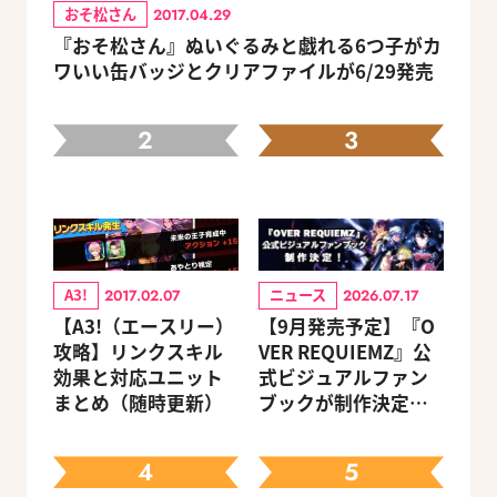
おそ松さん
2017.04.29
『おそ松さん』ぬいぐるみと戯れる6つ子がカ
ワいい缶バッジとクリアファイルが6/29発売
2
3
A3!
ニュース
2017.02.07
2026.07.17
【A3!（エースリー）
【9月発売予定】『O
攻略】リンクスキル
VER REQUIEMZ』公
効果と対応ユニット
式ビジュアルファン
まとめ（随時更新）
ブックが制作決定！
キャラクターを選べ
る豪華グッズ付き限
4
5
定セットも同時発売