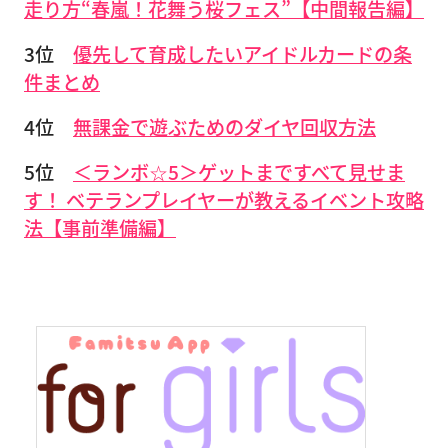
走り方“春嵐！花舞う桜フェス”【中間報告編】
3位
優先して育成したいアイドルカードの条
件まとめ
4位
無課金で遊ぶためのダイヤ回収方法
5位
＜ランボ☆5＞ゲットまですべて見せま
す！ ベテランプレイヤーが教えるイベント攻略
法【事前準備編】