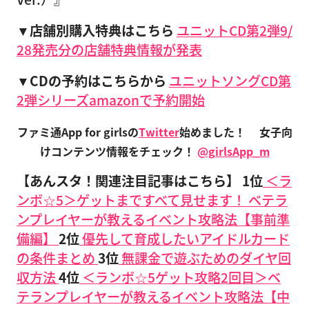
▼店舗別購入特典はこちら
ユニットCD第2弾9/
28発売分の店舗特典情報が発表
▼CDの予約はこちらから
ユニットソングCD第
2弾シリーズamazonで予約開始
ファミ通App for girlsの
Twitter
始めました！
女子向
けコンテンツ情報をチェック！
@girlsApp_m
【あんスタ！関連注目記事はこちら】
1位
＜ラ
ンボ☆5＞ゲットまですべて見せます！ ベテラ
ンプレイヤーが教えるイベント攻略法【事前準
備編】
2位
優先して育成したいアイドルカード
の条件まとめ
3位
無課金で遊ぶためのダイヤ回
収方法
4位
＜ランボ☆5ゲット攻略2回目＞ベ
テランプレイヤーが教えるイベント攻略法【中