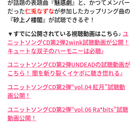
が話題の表題曲
『魅惑劇』
と、かつてメンバー
だった
仁兎なずな
が参加したカップリング曲の
『砂上ノ楼閣』
が試聴できるぞ！
▼すでに公開されている視聴動画はこちら♪
ユ
ニットソングCD第2弾2wink試聴動画が公開！
キュートな双子のハーモニーは必聴♪
ユニットソングCD第2弾UNDEADの試聴動画が
こちら！ 闇を斬り裂くイケボに聴き惚れる♪
ユニットソングCD第2弾“vol.04 紅月”試聴動
画公開！
ユニットソングCD第2弾“vol.06 Ra*bits”試聴
動画公開！