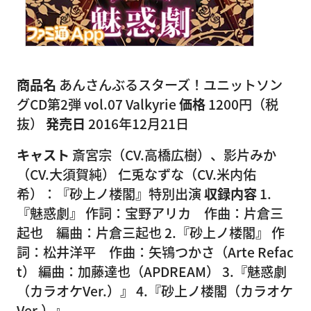
商品名
あんさんぶるスターズ！ユニットソン
グCD第2弾 vol.07 Valkyrie
価格
1200円（税
抜）
発売日
2016年12月21日
キャスト
斎宮宗（CV.高橋広樹）、影片みか
（CV.大須賀純） 仁兎なずな（CV.米内佑
希）：『砂上ノ楼閣』特別出演
収録内容
1.
『魅惑劇』 作詞：宝野アリカ 作曲：片倉三
起也 編曲：片倉三起也 2.『砂上ノ楼閣』 作
詞：松井洋平 作曲：矢鴇つかさ（Arte Refac
t） 編曲：加藤達也（APDREAM） 3.『魅惑劇
（カラオケVer.）』 4.『砂上ノ楼閣（カラオケ
Ver.）』