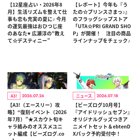
【12星座占い・2026年8
【レポート】今年も『う
月】生活リズムを整えて仕
たの☆プリンスさまっ♪』
事も恋も充実の夏に♪ 今月
のフラッグシップストア
の運気最強はおひつじ座
「UTA☆PRI GRAND SHO
のあなた♥ 広瀬淳の“教え
P」が開催！ 注目の商品
て☆デスティニー”
ラインナップをチェック♪
A3!
ニュース
2026.07.26
2026.07.18
【A3!（エースリー）攻
【ビーズログ10月号】
略】“復刻イベント（2026
『アイドリッシュセブン』
年7月）”★スカウト旬キ
オリジナルグッズつきア
ャラ絡みのオススメユニ
ニメイトセット＆ebtenD
ット編成【ビーズログ.co
Xパック予約受付中！