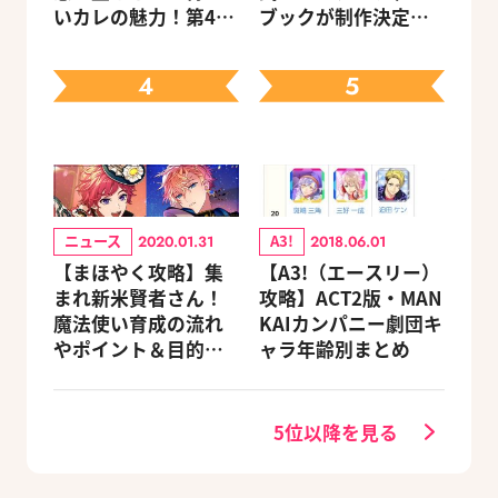
いカレの魅力！第4
ブックが制作決定！
回：Revel編
キャラクターを選べ
る豪華グッズ付き限
4
5
定セットも同時発売
ニュース
A3!
2020.01.31
2018.06.01
【まほやく攻略】集
【A3!（エースリー）
まれ新米賢者さん！
攻略】ACT2版・MAN
魔法使い育成の流れ
KAIカンパニー劇団キ
やポイント＆目的別
ャラ年齢別まとめ
オススメスポットを
紹介《2020.11追加更
新》
5位以降を見る