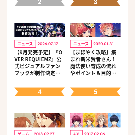
2
3
ニュース
ニュース
2026.07.17
2020.01.31
【9月発売予定】『O
【まほやく攻略】集
VER REQUIEMZ』公
まれ新米賢者さん！
式ビジュアルファン
魔法使い育成の流れ
ブックが制作決定！
やポイント＆目的別
キャラクターを選べ
オススメスポットを
る豪華グッズ付き限
紹介《2020.11追加更
4
5
定セットも同時発売
新》
ゲーム
A3!
2018.09.27
2017.02.06