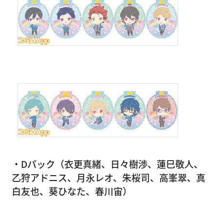
・Dパック（衣更真緒、日々樹渉、蓮巳敬人、
乙狩アドニス、月永レオ、朱桜司、高峯翠、真
白友也、葵ひなた、春川宙）