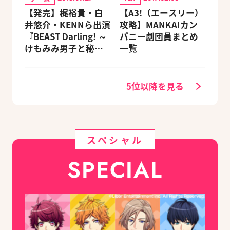
【発売】梶裕貴・白
【A3!（エースリー）
井悠介・KENNら出演
攻略】MANKAIカン
『BEAST Darling! ～
パニー劇団員まとめ
けもみみ男子と秘密
一覧
の寮～』がNintendo
Switchで登場
5位以降を見る
スペシャル
SPECIAL