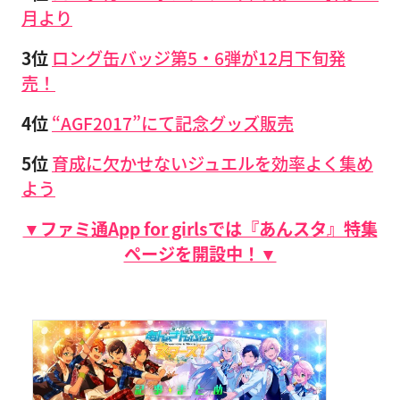
月より
3位
ロング缶バッジ第5・6弾が12月下旬発
売！
4位
“AGF2017”にて記念グッズ販売
5位
育成に欠かせないジュエルを効率よく集め
よう
▼ファミ通App for girlsでは『あんスタ』特集
ページを開設中！▼