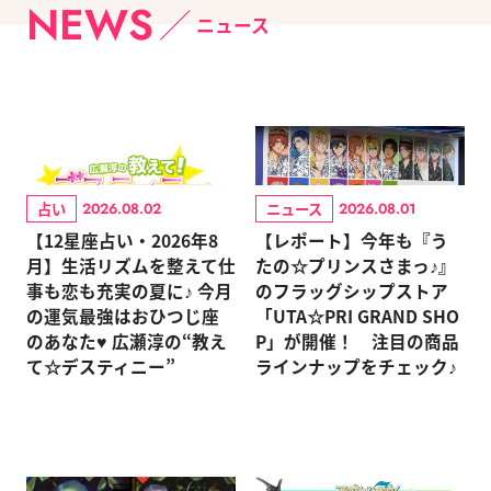
NEWS
ニュース
占い
ニュース
2026.08.02
2026.08.01
【12星座占い・2026年8
【レポート】今年も『う
月】生活リズムを整えて仕
たの☆プリンスさまっ♪』
事も恋も充実の夏に♪ 今月
のフラッグシップストア
の運気最強はおひつじ座
「UTA☆PRI GRAND SHO
のあなた♥ 広瀬淳の“教え
P」が開催！ 注目の商品
て☆デスティニー”
ラインナップをチェック♪