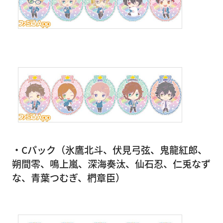
・Cパック（氷鷹北斗、伏見弓弦、鬼龍紅郎、
朔間零、鳴上嵐、深海奏汰、仙石忍、仁兎なず
な、青葉つむぎ、椚章臣）