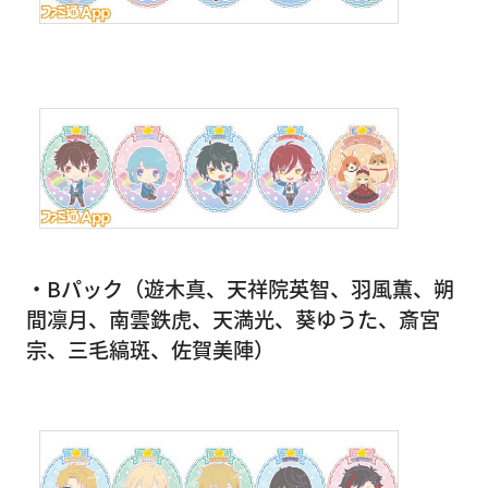
・Bパック（遊木真、天祥院英智、羽風薫、朔
間凛月、南雲鉄虎、天満光、葵ゆうた、斎宮
宗、三毛縞斑、佐賀美陣）