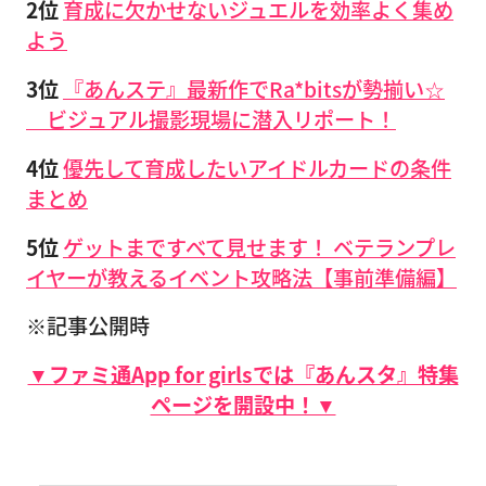
2位
育成に欠かせないジュエルを効率よく集め
よう
3位
『あんステ』最新作でRa*bitsが勢揃い☆
ビジュアル撮影現場に潜入リポート！
4位
優先して育成したいアイドルカードの条件
まとめ
5位
ゲットまですべて見せます！ ベテランプレ
イヤーが教えるイベント攻略法【事前準備編】
※記事公開時
▼ファミ通App for girlsでは『あんスタ』特集
ページを開設中！▼