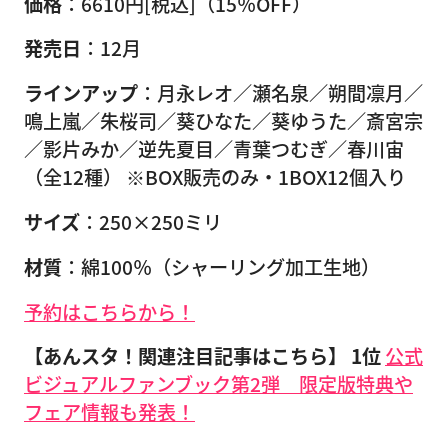
価格
：6610円[税込]（15％OFF）
発売日
：12月
ラインアップ
：月永レオ／瀬名泉／朔間凛月／
鳴上嵐／朱桜司／葵ひなた／葵ゆうた／斎宮宗
／影片みか／逆先夏目／青葉つむぎ／春川宙
（全12種） ※BOX販売のみ・1BOX12個入り
サイズ
：250×250ミリ
材質
：綿100％（シャーリング加工生地）
予約はこちらから！
【あんスタ！関連注目記事はこちら】
1位
公式
ビジュアルファンブック第2弾 限定版特典や
フェア情報も発表！