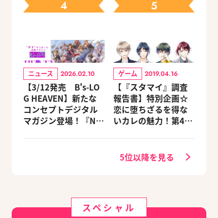
4
5
ニュース
ゲーム
2026.02.10
2019.04.16
【3/12発売 B's-LO
【『スタマイ』調査
G HEAVEN】新たな
報告書】特別企画☆
コンセプトデジタル
恋に堕ちざるを得な
マガジン登場！『NU:
いカレの魅力！第4
カーニバル』など、
回：Revel編
人気作のオリジナル
グッズ付きアニメイ
5位以降を見る
トセットが予約受付
中！
スペシャル