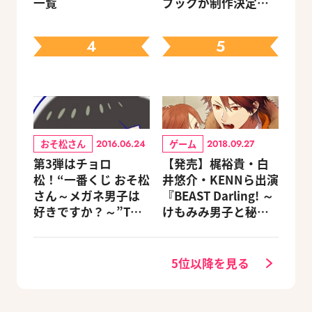
一覧
ブックが制作決定！
キャラクターを選べ
る豪華グッズ付き限
4
5
定セットも同時発売
おそ松さん
ゲーム
2016.06.24
2018.09.27
第3弾はチョロ
【発売】梶裕貴・白
松！“一番くじ おそ松
井悠介・KENNら出演
さん～メガネ男子は
『BEAST Darling! ～
好きですか？～”Twit
けもみみ男子と秘密
terキャンペーン
の寮～』がNintendo
Switchで登場
5位以降を見る