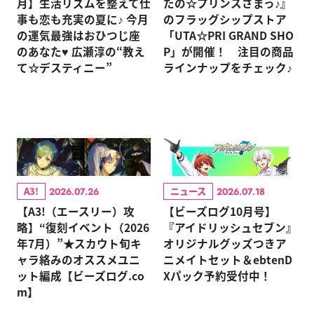
月】生活リズムを整えて仕
たの☆プリンスさまっ♪』
事も恋も充実の夏に♪ 今月
のフラッグシップストア
の運気最強はおひつじ座
「UTA☆PRI GRAND SHO
のあなた♥ 広瀬淳の“教え
P」が開催！ 注目の商品
て☆デスティニー”
ラインナップをチェック♪
A3!
ニュース
2026.07.26
2026.07.18
【A3!（エースリー）攻
【ビーズログ10月号】
略】“復刻イベント（2026
『アイドリッシュセブン』
年7月）”★スカウト旬キ
オリジナルグッズつきア
ャラ絡みのオススメユニ
ニメイトセット＆ebtenD
ット編成【ビーズログ.co
Xパック予約受付中！
m】