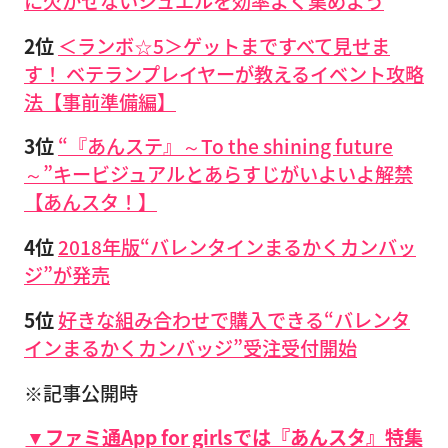
に欠かせないジュエルを効率よく集めよう
2位
＜ランボ☆5＞ゲットまですべて見せま
す！ ベテランプレイヤーが教えるイベント攻略
法【事前準備編】
3位
“『あんステ』～To the shining future
～”キービジュアルとあらすじがいよいよ解禁
【あんスタ！】
4位
2018年版“バレンタインまるかくカンバッ
ジ”が発売
5位
好きな組み合わせで購入できる“バレンタ
インまるかくカンバッジ”受注受付開始
※記事公開時
▼ファミ通App for girlsでは『あんスタ』特集