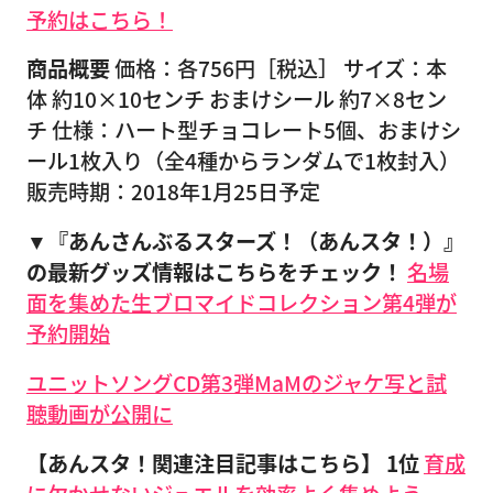
予約はこちら！
商品概要
価格：各756円［税込］ サイズ：本
体 約10×10センチ おまけシール 約7×8セン
チ 仕様：ハート型チョコレート5個、おまけシ
ール1枚入り（全4種からランダムで1枚封入）
販売時期：2018年1月25日予定
▼『あんさんぶるスターズ！（あんスタ！）』
の最新グッズ情報はこちらをチェック！
名場
面を集めた生ブロマイドコレクション第4弾が
予約開始
ユニットソングCD第3弾MaMのジャケ写と試
聴動画が公開に
【あんスタ！関連注目記事はこちら】
1位
育成