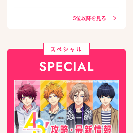
カーニバル』など、
回：Revel編
人気作のオリジナル
グッズ付きアニメイ
5位以降を見る
トセットが予約受付
中！
スペシャル
SPECIAL