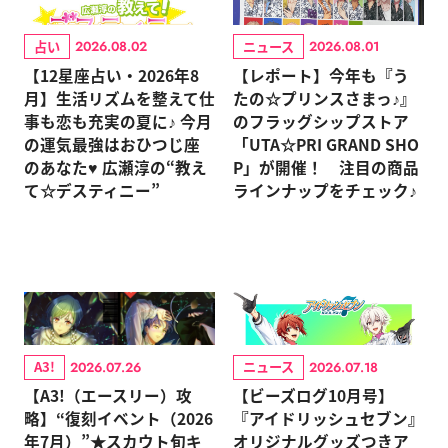
占い
ニュース
2026.08.02
2026.08.01
【12星座占い・2026年8
【レポート】今年も『う
月】生活リズムを整えて仕
たの☆プリンスさまっ♪』
事も恋も充実の夏に♪ 今月
のフラッグシップストア
の運気最強はおひつじ座
「UTA☆PRI GRAND SHO
のあなた♥ 広瀬淳の“教え
P」が開催！ 注目の商品
て☆デスティニー”
ラインナップをチェック♪
A3!
ニュース
2026.07.26
2026.07.18
【A3!（エースリー）攻
【ビーズログ10月号】
略】“復刻イベント（2026
『アイドリッシュセブン』
年7月）”★スカウト旬キ
オリジナルグッズつきア