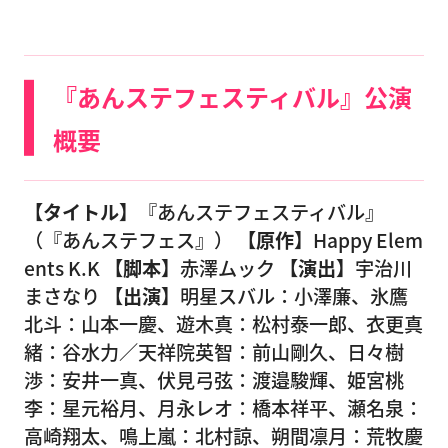
『あんステフェスティバル』公演
概要
【タイトル】
『あんステフェスティバル』
（『あんステフェス』）
【原作】
Happy Elem
ents K.K
【脚本】
赤澤ムック
【演出】
宇治川
まさなり
【出演】
明星スバル：小澤廉、氷鷹
北斗：山本一慶、遊木真：松村泰一郎、衣更真
緒：谷水力／天祥院英智：前山剛久、日々樹
渉：安井一真、伏見弓弦：渡邉駿輝、姫宮桃
李：星元裕月、月永レオ：橋本祥平、瀬名泉：
高崎翔太、鳴上嵐：北村諒、朔間凛月：荒牧慶