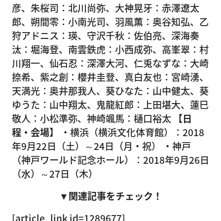
彦、朱桜司：北川尚弥、大神晃牙：赤澤遼太
郎、朔間零：小南光司、羽風薫：奥谷知弘、乙
狩アドニス：瑛、守沢千秋：佐伯亮、深海奏
汰：堀海登、南雲鉄虎：小西成弥、高峯翠：村
川翔一、仙石忍：深澤大河、仁兎なずな：大崎
捺希、紫之創：櫻井圭登、真白友也：宮崎湧、
天満光：奥井那我人、葵ひなた：山中健太、葵
ゆうた：山中翔太、鬼龍紅郎：上田堪大、蓮巳
敬人：小松準弥、神崎颯馬：樋口裕太
【日
程・会場】
・横浜（横浜文化体育館）：2018
年9月22日（土）～24日（月・祝） ・神戸
（神戸ワールド記念ホール）：2018年9月26日
（水）～27日（木）
▼関連記事をチェック！
[article_link id=1289677]