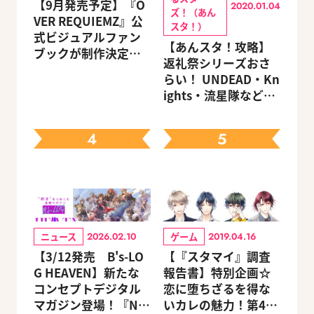
【9月発売予定】『O
2020.01.04
ズ！（あん
VER REQUIEMZ』公
スタ！）
式ビジュアルファン
【あんスタ！攻略】
ブックが制作決定！
返礼祭シリーズおさ
キャラクターを選べ
らい！ UNDEAD・Kn
る豪華グッズ付き限
ights・流星隊など、
定セットも同時発売
先輩たちの進路もチ
ェック
4
5
ニュース
ゲーム
2026.02.10
2019.04.16
【3/12発売 B's-LO
【『スタマイ』調査
G HEAVEN】新たな
報告書】特別企画☆
コンセプトデジタル
恋に堕ちざるを得な
マガジン登場！『NU:
いカレの魅力！第4