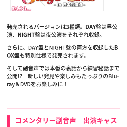
発売されるバージョンは3種類
。DAY盤
は昼公
演、
NIGHT盤
は夜公演をそれぞれ収録。
さらに、DAY盤とNIGHT盤の両方を収録した
B
OX盤
も特別仕様で発売されます。
そして副音声では本番の裏話から練習秘話まで
公開!? 新しい発見や楽しみもたっぷりのBlu-
ray＆DVDをお楽しみに！
コメンタリー副音声 出演キャス