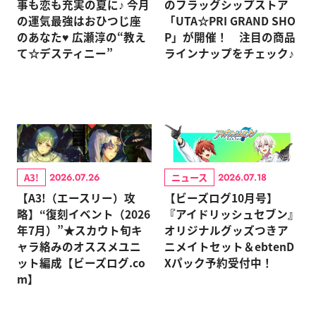
事も恋も充実の夏に♪ 今月
のフラッグシップストア
の運気最強はおひつじ座
「UTA☆PRI GRAND SHO
のあなた♥ 広瀬淳の“教え
P」が開催！ 注目の商品
て☆デスティニー”
ラインナップをチェック♪
A3!
ニュース
2026.07.26
2026.07.18
【A3!（エースリー）攻
【ビーズログ10月号】
略】“復刻イベント（2026
『アイドリッシュセブン』
年7月）”★スカウト旬キ
オリジナルグッズつきア
ャラ絡みのオススメユニ
ニメイトセット＆ebtenD
ット編成【ビーズログ.co
Xパック予約受付中！
m】