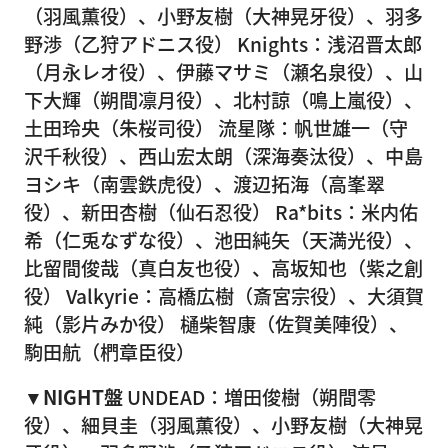
（羽風薫役）、小野友樹（大神晃牙役）、羽多
野渉（乙狩アドニス役） Knights：浅沼晋太郎
（月永レオ役）、伊藤マサミ（瀬名泉役）、山
下大輝（朔間凛月役）、北村諒（鳴上嵐役）、
土田玲央（朱桜司役） 流星隊：帆世雄一（守
沢千秋役）、西山宏太朗（深海奏汰役）、中島
ヨシキ（南雲鉄虎役）、渡辺拓海（高峯翠
役）、新田杏樹（仙石忍役） Ra*bits：米内佑
希（仁兎なずな役）、池田純矢（天満光役）、
比留間俊哉（真白友也役）、高坂知也（紫之創
役） Valkyrie：高橋広樹（斎宮宗役）、大須賀
純（影片みか役） 樋柴智康（佐賀美陣役）、
駒田航（椚章臣役）
▼NIGHT盤
UNDEAD：増田俊樹（朔間零
役）、細貝圭（羽風薫役）、小野友樹（大神晃