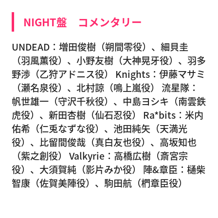
NIGHT盤 コメンタリー
UNDEAD：増田俊樹（朔間零役）、細貝圭
（羽風薫役）、小野友樹（大神晃牙役）、羽多
野渉（乙狩アドニス役） Knights：伊藤マサミ
（瀬名泉役）、北村諒（鳴上嵐役） 流星隊：
帆世雄一（守沢千秋役）、中島ヨシキ（南雲鉄
虎役）、新田杏樹（仙石忍役） Ra*bits：米内
佑希（仁兎なずな役）、池田純矢（天満光
役）、比留間俊哉（真白友也役）、高坂知也
（紫之創役） Valkyrie：高橋広樹（斎宮宗
役）、大須賀純（影片みか役） 陣&章臣：樋柴
智康（佐賀美陣役）、駒田航（椚章臣役）