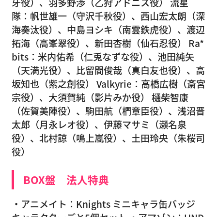
牙役）、羽多野渉（乙狩アドニス役） 流星
隊：帆世雄一（守沢千秋役）、西山宏太朗（深
海奏汰役）、中島ヨシキ（南雲鉄虎役）、渡辺
拓海（高峯翠役）、新田杏樹（仙石忍役） Ra*
bits：米内佑希（仁兎なずな役）、池田純矢
（天満光役）、比留間俊哉（真白友也役）、高
坂知也（紫之創役） Valkyrie：高橋広樹（斎宮
宗役）、大須賀純（影片みか役） 樋柴智康
（佐賀美陣役）、駒田航（椚章臣役）、浅沼晋
太郎（月永レオ役）、伊藤マサミ（瀬名泉
役）、北村諒（鳴上嵐役）、土田玲央（朱桜司
役）
BOX盤 法人特典
・アニメイト：Knights ミニキャラ缶バッジ