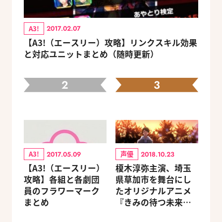
A3!
2017.02.07
【A3!（エースリー）攻略】リンクスキル効果
と対応ユニットまとめ（随時更新）
2
3
A3!
声優
2017.05.09
2018.10.23
【A3!（エースリー）
榎木淳弥主演、埼玉
攻略】各組と各劇団
県草加市を舞台にし
員のフラワーマーク
たオリジナルアニメ
まとめ
『きみの待つ未来
へ』予告編＆キャス