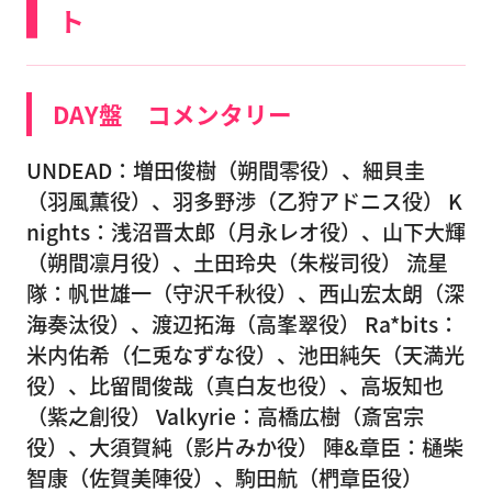
ト
DAY盤 コメンタリー
UNDEAD：増田俊樹（朔間零役）、細貝圭
（羽風薫役）、羽多野渉（乙狩アドニス役） K
nights：浅沼晋太郎（月永レオ役）、山下大輝
（朔間凛月役）、土田玲央（朱桜司役） 流星
隊：帆世雄一（守沢千秋役）、西山宏太朗（深
海奏汰役）、渡辺拓海（高峯翠役） Ra*bits：
米内佑希（仁兎なずな役）、池田純矢（天満光
役）、比留間俊哉（真白友也役）、高坂知也
（紫之創役） Valkyrie：高橋広樹（斎宮宗
役）、大須賀純（影片みか役） 陣&章臣：樋柴
智康（佐賀美陣役）、駒田航（椚章臣役）