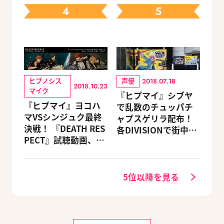
トコメント到着
4
5
ヒプノシス
声優
2018.07.18
2018.10.23
マイク
『ヒプマイ』シブヤ
『ヒプマイ』ヨコハ
で乱数のチュッパチ
マVSシンジュク最終
ャプスゲリラ配布！
決戦！ 『DEATH RES
各DIVISIONで街中企
PECT』試聴動画、解
画が展開中
禁
5位以降を見る