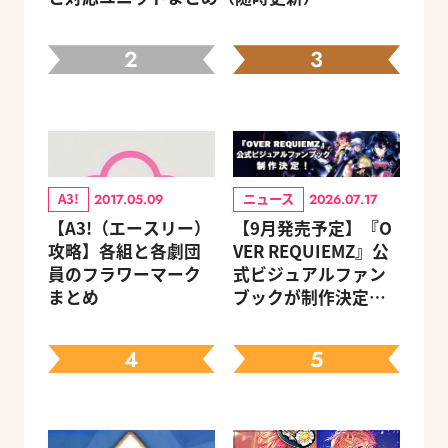
2
3
A3!
ニュース
2017.05.09
2026.07.17
【A3!（エースリー）
【9月発売予定】『O
攻略】各組と各劇団
VER REQUIEMZ』公
員のフラワーマーク
式ビジュアルファン
まとめ
ブックが制作決定！
キャラクターを選べ
る豪華グッズ付き限
4
5
定セットも同時発売