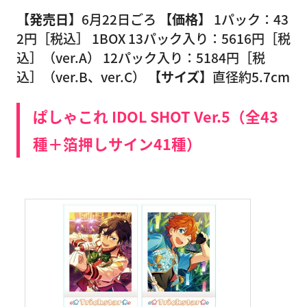
【発売日】
6月22日ごろ
【価格】
1パック：43
2円［税込］ 1BOX 13パック入り：5616円［税
込］（ver.A） 12パック入り：5184円［税
込］（ver.B、ver.C）
【サイズ】
直径約5.7cm
ぱしゃこれ IDOL SHOT Ver.5（全43
種＋箔押しサイン41種）