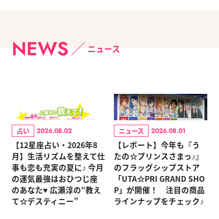
NEWS
ニュース
占い
ニュース
2026.08.02
2026.08.01
【12星座占い・2026年8
【レポート】今年も『う
月】生活リズムを整えて仕
たの☆プリンスさまっ♪』
事も恋も充実の夏に♪ 今月
のフラッグシップストア
の運気最強はおひつじ座
「UTA☆PRI GRAND SHO
のあなた♥ 広瀬淳の“教え
P」が開催！ 注目の商品
て☆デスティニー”
ラインナップをチェック♪