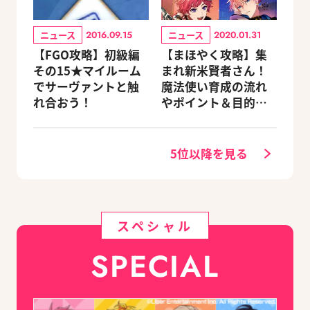
ニュース
ニュース
2016.09.15
2020.01.31
【FGO攻略】初級編
【まほやく攻略】集
その15★マイルーム
まれ新米賢者さん！
でサーヴァントと触
魔法使い育成の流れ
れ合おう！
やポイント＆目的別
オススメスポットを
紹介《2020.11追加更
新》
5位以降を見る
スペシャル
SPECIAL