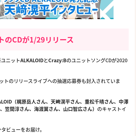
のCDが1/29リリース
新ユニット
ALKALOID
と
Crazy:B
のユニットソングCDが2020
ユニットのリリースライブへの抽選応募券も封入されていま
KALOID（梶原岳人さん、天﨑滉平さん、重松千晴さん、中澤
平さん、笠間淳さん、海渡翼さん、山口智広さん）
のキャストイ
ンタビューをお届け。