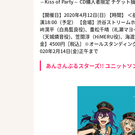
～Kiss of Party～ CD購入者限定 チケッ
【開催日】2020年4月12日(日) 【時間】 ＜昼
演18:00（予定） 【会場】渋谷ストリームホ
﨑滉平（白鳥藍良役)、重松千晴（礼瀬マヨイ役
（天城燐音役)、笠間淳（HiMERU役)、海
金】4500円［税込］※オールスタンディング（
020年2月14日(金)正午まで
あんさんぶるスターズ!! ユニットソング