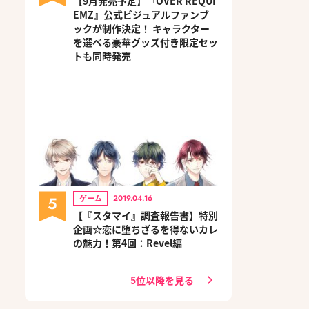
【9月発売予定】『OVER REQUI
EMZ』公式ビジュアルファンブ
ックが制作決定！ キャラクター
を選べる豪華グッズ付き限定セッ
トも同時発売
5
ゲーム
2019.04.16
【『スタマイ』調査報告書】特別
企画☆恋に堕ちざるを得ないカレ
の魅力！第4回：Revel編
5位以降を見る