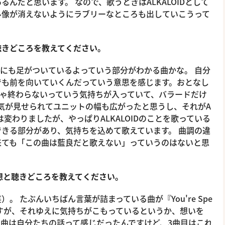
んだと思います。 なので、歌うときはALKALOIDとして
ル像が消えないようにラブリーなところも出していこうって
聴きどころを教えてください。
と地にも足がついているよっていう部分がわかる曲かな。 自分
でも前を向いていくんだっていう意思を感じます。おとなし
まじゃ終わらないっていう気持ちが入っていて、バラードだけ
囲気が見せられてユニットの幅も広がったと思うし、それがA
調は変わりましたが、やっぱりALKALOIDのことを歌っている
きる部分があり、気持ちを込めて歌えています。 曲調の違
来ても「この曲は藍良だと歌えない」っていうのはないと思
唱した感想と聴きどころを教えてください。
 たぶんいちばん言葉が詰まっている曲が『You're Spe
プルですが、それゆえに気持ちがこもっているというか、想いを
曲は自分たちの話って感じだったんですけど、3曲目はこれ