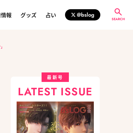
籍情報
グッズ
占い
@bslog
SEARCH
す」
最新号
LATEST ISSUE