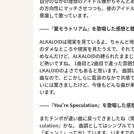
自分のなかの理想のアイドル像がちゃんとある
の方向性にマッチさせつつも、彼のアイド
意識して歌っています。
――『翼モラトリアム』を歌唱した感想と
ALKALOIDは現実を見ているよ、ちゃん
のダメなところや現実を見たうえで、それ
めなんだけど、ALKALOIDの縛られたま
ど熱いですね。 1曲目と2曲目で違った雰
LKALOIDのよさでもあると思います。 曲
曲なので、どこかしらに藍良のなかで共感で
いには驚きましたけど、今後もどんな曲が
います。
――『You're Speculation』を歌
またテンポが速い曲に戻ってきましたね（笑）。
culation』かな。 曲調としてはシン
「ギュン！」って出しています。いままでの