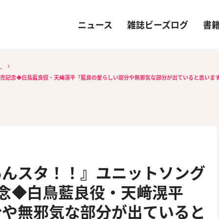
ニュース
雑誌ビーズログ
書
）
ID発売記念◆白鳥藍良役・天﨑滉平「藍良の愛らしい部分や無邪気な部分が出ていると思いま
あんスタ！！』ユニットソング
発売記念◆白鳥藍良役・天﨑滉平
分や無邪気な部分が出ていると