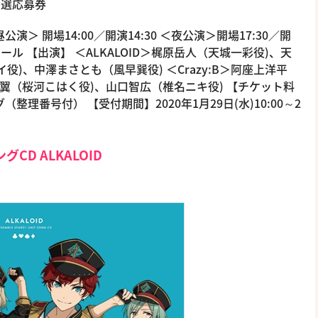
ト抽選応募券
公演＞ 開場14:00／開演14:30 ＜夜公演＞開場17:30／開
ール 【出演】 ＜ALKALOID＞梶原岳人（天城一彩役)、天
)、中澤まさとも（風早巽役) ＜Crazy:B＞阿座上洋平
渡翼（桜河こはく役)、山口智広（椎名ニキ役) 【チケット料
整理番号付） 【受付期間】2020年1月29日(水)10:00～2
CD ALKALOID