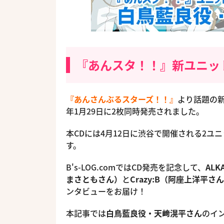
『あんスタ！！』新ユニット
『あんさんぶるスターズ！！』
より話題の
年1月29日に2枚同時発売されました。
本CDには4月12日に渋谷で開催される2
す。
B's-LOG.comではCD発売を記念して、
AL
まさともさん）
と
Crazy:B（阿座上洋
ンタビューをお届け！
本記事では
白鳥藍良役・天﨑滉平さん
のイ