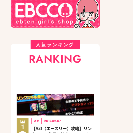
人気ランキング
RANKING
A3!
2017.02.07
1
【A3!（エースリー）攻略】リン