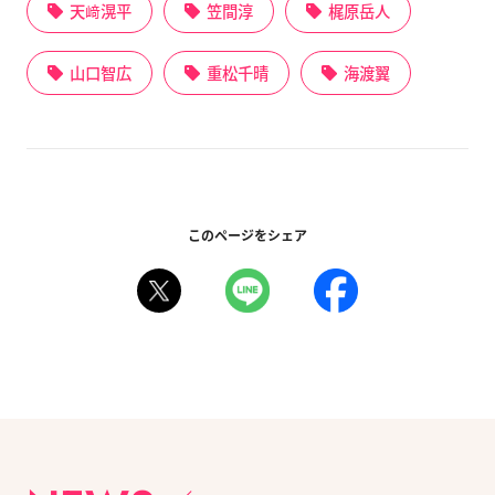
天﨑滉平
笠間淳
梶原岳人
山口智広
重松千晴
海渡翼
このページをシェア