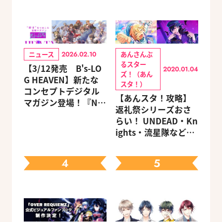
ニュース
あんさんぶ
2026.02.10
るスター
【3/12発売 B's-LO
2020.01.04
ズ！（あん
G HEAVEN】新たな
スタ！）
コンセプトデジタル
【あんスタ！攻略】
マガジン登場！『NU:
返礼祭シリーズおさ
カーニバル』など、
らい！ UNDEAD・Kn
人気作のオリジナル
ights・流星隊など、
グッズ付きアニメイ
先輩たちの進路もチ
トセットが予約受付
ェック
中！
4
5