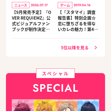
ニュース
ゲーム
2026.07.17
2019.04.16
【9月発売予定】『O
【『スタマイ』調査
VER REQUIEMZ』公
報告書】特別企画☆
式ビジュアルファン
恋に堕ちざるを得な
ブックが制作決定！
いカレの魅力！第4
キャラクターを選べ
回：Revel編
る豪華グッズ付き限
定セットも同時発売
5位以降を見る
スペシャル
SPECIAL