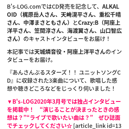
B's-LOG.comではCD発売を記念して、
ALKAL
OID（梶原岳人さん、天﨑滉平さん、重松千晴
さん、中澤まさともさん）
と
Crazy:B（阿座上
洋平さん、笠間淳さん、海渡翼さん、山口智広
さん）
のキャストインタビューをお届け！
本記事では
天城燐音役・阿座上洋平さん
のイン
タビューをお届け。
『あんさんぶるスターズ！！ ユニットソングC
D』に収録された3楽曲について、歌唱した感
想や聴きどころなどをじっくり伺いました！
▼B's-LOG2020年3月号では独占インタビュー
を掲載中！ “演じることが決まったときの感
想は？”“ライブで歌いたい曲は？” ぜひ誌面
でチェックしてください☆
[article_link id=13