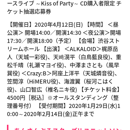
ースライブ ～Kiss of Party～ CD購入者限定 チ
ケット抽選応募券
【開催日】2020年4月12日(日) 【時間】 ＜昼
公演＞ 開場14:00／開演14:30 ＜夜公演＞開場
17:30／開演18:00（予定） 【会場】渋谷スト
リームホール 【出演】 ＜ALKALOID＞梶原岳
人（天城一彩役)、天﨑滉平（白鳥藍良役)、重
松千晴（礼瀬マヨイ役)、中澤まさとも（風早
巽役) ＜Crazy:B＞阿座上洋平（天城燐音役)、
笠間淳（HiMERU役)、海渡翼（桜河こはく
役)、山口智広（椎名ニキ役) 【チケット料金】
4500円［税込］※オールスタンディング（整
理番号付） 【受付期間】2020年1月29日(水)1
0:00～2020年2月14日(金)正午まで