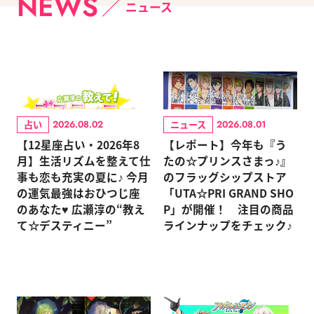
NEWS
ニュース
占い
ニュース
2026.08.02
2026.08.01
【12星座占い・2026年8
【レポート】今年も『う
月】生活リズムを整えて仕
たの☆プリンスさまっ♪』
事も恋も充実の夏に♪ 今月
のフラッグシップストア
の運気最強はおひつじ座
「UTA☆PRI GRAND SHO
のあなた♥ 広瀬淳の“教え
P」が開催！ 注目の商品
て☆デスティニー”
ラインナップをチェック♪