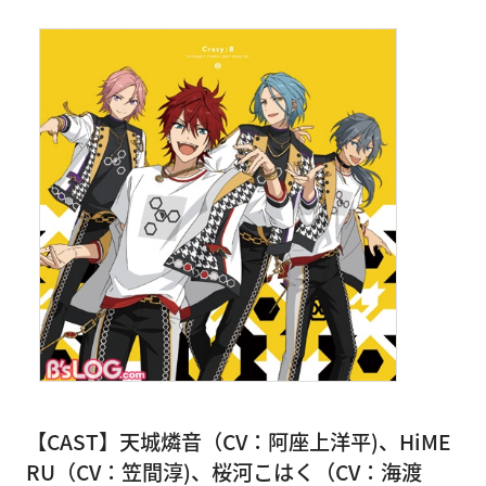
【CAST】天城燐音（CV：阿座上洋平)、HiME
RU（CV：笠間淳)、桜河こはく（CV：海渡