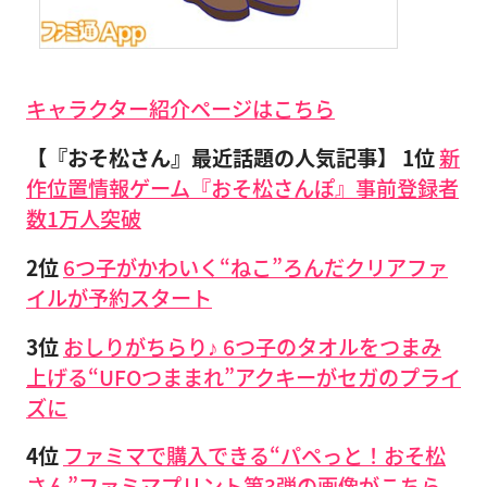
キャラクター紹介ページはこちら
【『おそ松さん』最近話題の人気記事】 1位
新
作位置情報ゲーム『おそ松さんぽ』事前登録者
数1万人突破
2位
6つ子がかわいく“ねこ”ろんだクリアファ
イルが予約スタート
3位
おしりがちらり♪ 6つ子のタオルをつまみ
上げる“UFOつままれ”アクキーがセガのプライ
ズに
4位
ファミマで購入できる“パペっと！おそ松
さん”ファミマプリント第3弾の画像がこちら