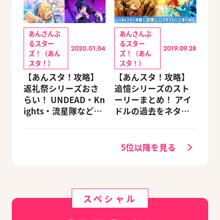
あんさんぶ
あんさんぶ
るスター
るスター
2020.01.04
2019.09.28
ズ！（あん
ズ！（あん
スタ！）
スタ！）
【あんスタ！攻略】
【あんスタ！攻略】
返礼祭シリーズおさ
追憶シリーズのスト
らい！ UNDEAD・Kn
ーリーまとめ！ アイ
ights・流星隊など、
ドルの過去をネタバ
先輩たちの進路もチ
レ込みで振り返りま
ェック
す
5位以降を見る
スペシャル