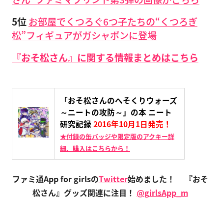
5位
お部屋でくつろぐ6つ子たちの“くつろぎ
松”フィギュアがガシャポンに登場
『おそ松さん』に関する情報まとめはこちら
「おそ松さんのへそくりウォーズ
～ニートの攻防～」の本 ニート
研究記録
2016年10月1日発売！
★付録の缶バッジや限定版のアクキー詳
細、購入はこちらから！
ファミ通App for girlsの
Twitter
始めました！
『おそ
松さん』グッズ関連に注目！
@girlsApp_m