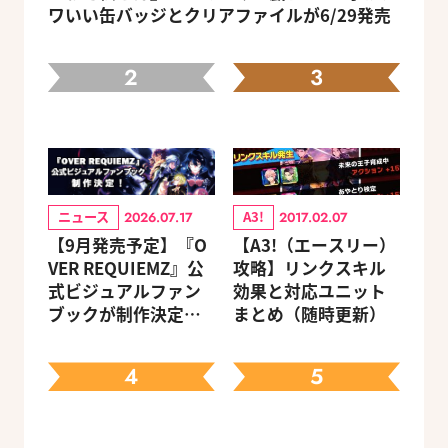
ワいい缶バッジとクリアファイルが6/29発売
2
3
ニュース
A3!
2026.07.17
2017.02.07
【9月発売予定】『O
【A3!（エースリー）
VER REQUIEMZ』公
攻略】リンクスキル
式ビジュアルファン
効果と対応ユニット
ブックが制作決定！
まとめ（随時更新）
キャラクターを選べ
る豪華グッズ付き限
4
5
定セットも同時発売