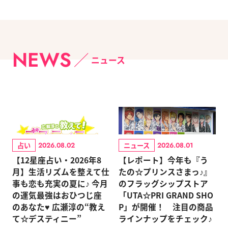
NEWS
ニュース
占い
ニュース
2026.08.02
2026.08.01
【12星座占い・2026年8
【レポート】今年も『う
月】生活リズムを整えて仕
たの☆プリンスさまっ♪』
事も恋も充実の夏に♪ 今月
のフラッグシップストア
の運気最強はおひつじ座
「UTA☆PRI GRAND SHO
のあなた♥ 広瀬淳の“教え
P」が開催！ 注目の商品
て☆デスティニー”
ラインナップをチェック♪