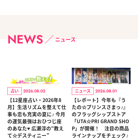
NEWS
ニュース
占い
ニュース
2026.08.02
2026.08.01
【12星座占い・2026年8
【レポート】今年も『う
月】生活リズムを整えて仕
たの☆プリンスさまっ♪』
事も恋も充実の夏に♪ 今月
のフラッグシップストア
の運気最強はおひつじ座
「UTA☆PRI GRAND SHO
のあなた♥ 広瀬淳の“教え
P」が開催！ 注目の商品
て☆デスティニー”
ラインナップをチェック♪