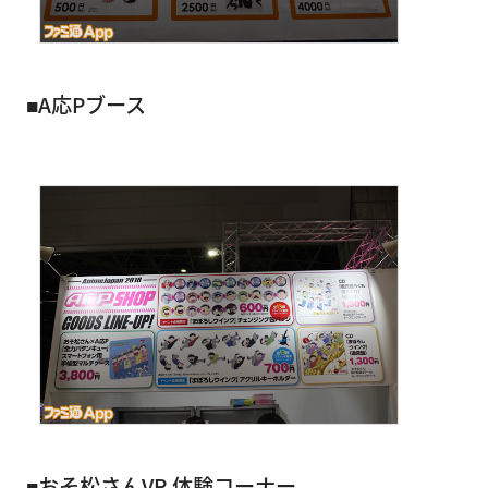
■A応Pブース
■おそ松さんVR 体験コーナー