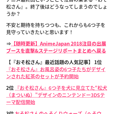
松さん』。終了後はどうなってしまうのでしょ
うか？
不安と期待を持ちつつも、これからも6つ子を
見守っていきたいと思います！
⇒
【随時更新】AnimeJapan 2018注目の出展
ブースを直撃&ステージリポートまとめへ戻る
【『おそ松さん』最近話題の人気記事】
1位
『おそ松さん』お風呂姿の6つ子たちがデザイ
ンされた紅茶のセットが予約開始
2位
『おそ松さん』6つ子を犬に見立てた“松犬
（まついぬ）”デザインのニンテンドー3DSテ
ーマ配信開始
3位
おそ松さんのへそくりウォーズ（へそウ