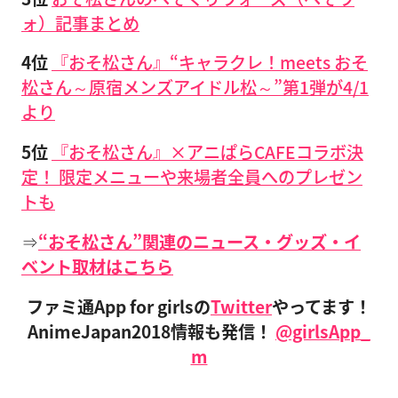
ォ）記事まとめ
4位
『おそ松さん』“キャラクレ！meets おそ
松さん～原宿メンズアイドル松～”第1弾が4/1
より
5位
『おそ松さん』×アニぱらCAFEコラボ決
定！ 限定メニューや来場者全員へのプレゼン
トも
⇒
“おそ松さん”関連のニュース・グッズ・イ
ベント取材はこちら
ファミ通App for girlsの
Twitter
やってます！
AnimeJapan2018情報も発信！
@girlsApp_
m