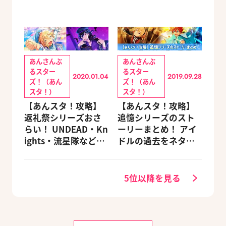
あんさんぶ
あんさんぶ
るスター
るスター
2020.01.04
2019.09.28
ズ！（あん
ズ！（あん
スタ！）
スタ！）
【あんスタ！攻略】
【あんスタ！攻略】
返礼祭シリーズおさ
追憶シリーズのスト
らい！ UNDEAD・Kn
ーリーまとめ！ アイ
ights・流星隊など、
ドルの過去をネタバ
先輩たちの進路もチ
レ込みで振り返りま
ェック
す
5位以降を見る