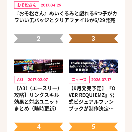
おそ松さん
2017.04.29
『おそ松さん』ぬいぐるみと戯れる6つ子がカ
ワいい缶バッジとクリアファイルが6/29発売
2
3
A3!
ニュース
2017.02.07
2026.07.17
【A3!（エースリー）
【9月発売予定】『O
攻略】リンクスキル
VER REQUIEMZ』公
効果と対応ユニット
式ビジュアルファン
まとめ（随時更新）
ブックが制作決定！
キャラクターを選べ
る豪華グッズ付き限
4
5
定セットも同時発売