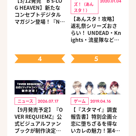
【3/12発売 B's-LO
2020.01.04
ズ！（あん
G HEAVEN】新たな
スタ！）
コンセプトデジタル
【あんスタ！攻略】
マガジン登場！『NU:
返礼祭シリーズおさ
カーニバル』など、
らい！ UNDEAD・Kn
人気作のオリジナル
ights・流星隊など、
グッズ付きアニメイ
先輩たちの進路もチ
トセットが予約受付
ェック
中！
4
5
ニュース
ゲーム
2026.07.17
2019.04.16
【9月発売予定】『O
【『スタマイ』調査
VER REQUIEMZ』公
報告書】特別企画☆
式ビジュアルファン
恋に堕ちざるを得な
ブックが制作決定！
いカレの魅力！第4