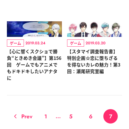
ゲーム
ゲーム
2019.03.24
2019.03.20
【心に響くスクショで勝
【スタマイ調査報告書】
負“ときめき会議”】第156
特別企画☆恋に堕ちざる
回 ゲームでもアニメで
を得ないカレの魅力！第3
もドキドキしたいアナタ
回：瀬尾研究室編
に
...
Prev
1
5
6
7