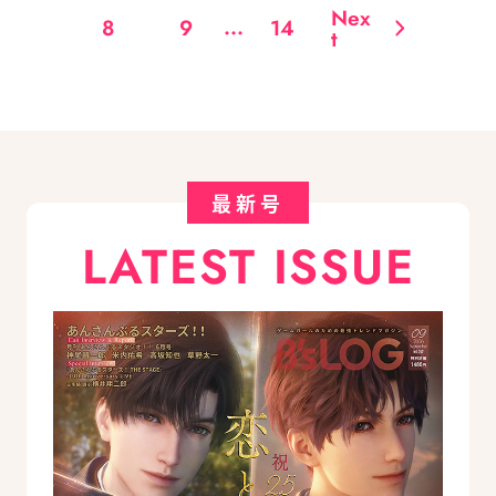
Nex
...
8
9
14
t
最新号
LATEST ISSUE