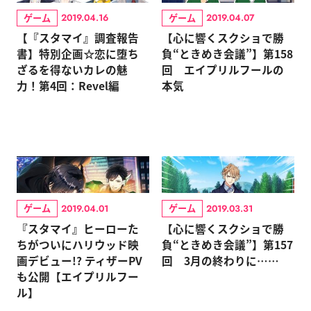
ゲーム
ゲーム
2019.04.16
2019.04.07
【『スタマイ』調査報告
【心に響くスクショで勝
書】特別企画☆恋に堕ち
負“ときめき会議”】第158
ざるを得ないカレの魅
回 エイプリルフールの
力！第4回：Revel編
本気
ゲーム
ゲーム
2019.04.01
2019.03.31
『スタマイ』ヒーローた
【心に響くスクショで勝
ちがついにハリウッド映
負“ときめき会議”】第157
画デビュー!? ティザーPV
回 3月の終わりに……
も公開【エイプリルフー
ル】