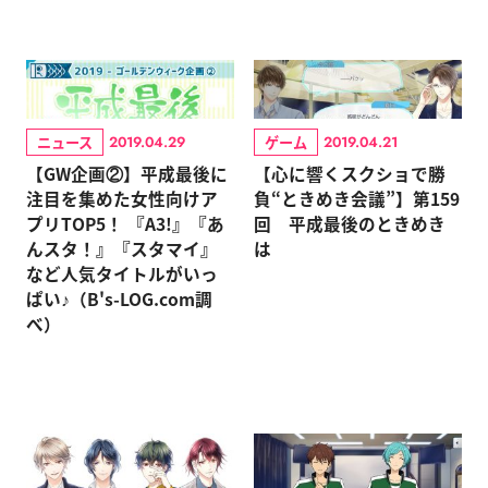
ニュース
ゲーム
2019.04.29
2019.04.21
【GW企画②】平成最後に
【心に響くスクショで勝
注目を集めた女性向けア
負“ときめき会議”】第159
プリTOP5！ 『A3!』『あ
回 平成最後のときめき
んスタ！』『スタマイ』
は
など人気タイトルがいっ
ぱい♪（B's-LOG.com調
べ）