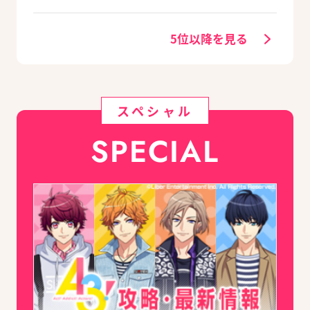
キャラクターを選べ
回：Revel編
る豪華グッズ付き限
定セットも同時発売
5位以降を見る
スペシャル
SPECIAL