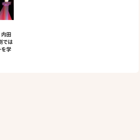
・内田
劇では
ーを学