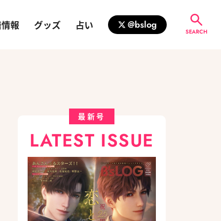
籍情報
グッズ
占い
@bslog
SEARCH
最新号
LATEST ISSUE