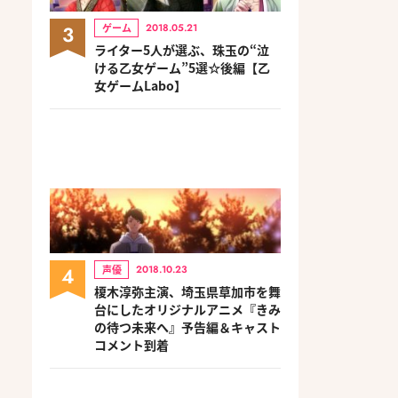
3
ゲーム
2018.05.21
ライター5人が選ぶ、珠玉の“泣
ける乙女ゲーム”5選☆後編【乙
女ゲームLabo】
4
声優
2018.10.23
榎木淳弥主演、埼玉県草加市を舞
台にしたオリジナルアニメ『きみ
の待つ未来へ』予告編＆キャスト
コメント到着