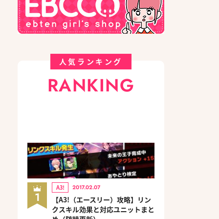
人気ランキング
RANKING
A3!
2017.02.07
1
【A3!（エースリー）攻略】リン
クスキル効果と対応ユニットまと
め（随時更新）