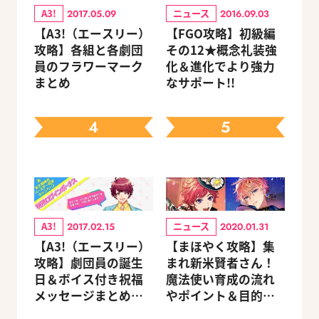
A3!
ニュース
2017.05.09
2016.09.03
【A3!（エースリー）
【FGO攻略】初級編
攻略】各組と各劇団
その12★概念礼装強
員のフラワーマーク
化＆進化でより強力
まとめ
なサポート!!
4
5
A3!
ニュース
2017.02.15
2020.01.31
【A3!（エースリー）
【まほやく攻略】集
攻略】劇団員の誕生
まれ新米賢者さん！
日＆ボイス付き祝福
魔法使い育成の流れ
メッセージまとめ
やポイント＆目的別
（※随時更新）
オススメスポットを