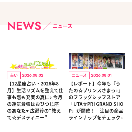
NEWS
ニュース
占い
ニュース
2026.08.02
2026.08.01
【12星座占い・2026年8
【レポート】今年も『う
月】生活リズムを整えて仕
たの☆プリンスさまっ♪』
事も恋も充実の夏に♪ 今月
のフラッグシップストア
の運気最強はおひつじ座
「UTA☆PRI GRAND SHO
のあなた♥ 広瀬淳の“教え
P」が開催！ 注目の商品
て☆デスティニー”
ラインナップをチェック♪