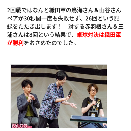
2回戦ではなんと織田軍の
鳥海さん＆山谷さん
ペアが30秒間一度も失敗せず、26回という記
録をたたき出します！ 対する
赤羽根さん＆三
浦さん
は8回という結果で、
卓球対決は織田軍
が勝利
をおさめたのでした。