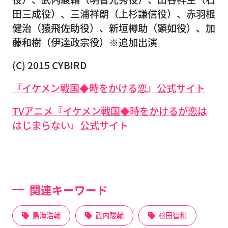
田三成役）、三浦祥朗（上杉謙信役）、赤羽根
健治（猿飛佐助役）、新垣樽助（顕如役）、加
藤和樹（伊達政宗役）※追加出演
(C) 2015 CYBIRD
『イケメン戦国◆時をかける恋』公式サイト
TVアニメ『イケメン戦国◆時をかけるが恋は
はじまらない』公式サイト
関連キーワード
鳥海浩輔
武内駿輔
杉田智和