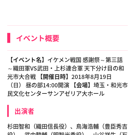
イベント概要
【イベント名】
イケメン戦国 感謝祭～第三話
～織田軍VS武田・上杉連合軍 天下分け目の和
光市大合戦
【開催日時】
2018年8月19日
（日） 昼の部14:00開演
【会場】
埼玉・和光市
民文化センターサンアゼリア大ホール
出演者
杉田智和（織田信長役）、鳥海浩輔（豊臣秀吉
役）、武内駿輔（明智光秀役）、山谷祥生（石