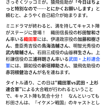
さっそくツッコミが。猿飛佐助が
「今日はちょ
っと特別なので……とにかくお願いします」
と
頼むと、ようやく自己紹介が始まります。
ミニドラマが終わると、満を持してキャスト陣
がステージに登場！ 織田信長役の
杉田智和さ
ん
率いる
織田軍
には、伊達政宗役の
加藤和樹さ
ん
、豊臣秀吉役の
鳥海浩輔さん
、明智光秀役の
武内駿輔さん
、石田三成役の
山谷祥生さん
。上
杉謙信役の
三浦祥朗さん
率いる
武田・上杉連合
軍
には、顕如役の
新垣樽助さ
ん、猿飛佐助役の
赤羽根健治さん
が名を連ねます。
タイトル通り、この日は
“織田軍vs武田・上杉
連合軍”
による大合戦が行われるということ
で、キャスト陣も気合十分！ なんといっても
杉田さんは、『イケメン戦国』のキャストとし