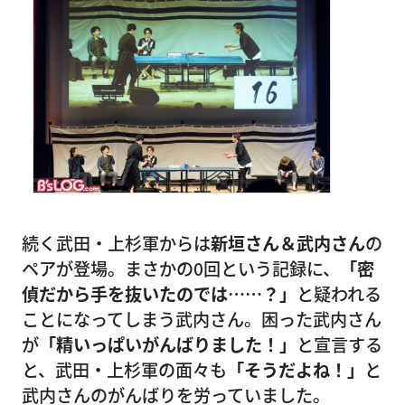
続く武田・上杉軍からは
新垣さん＆武内さん
の
ペアが登場。まさかの0回という記録に、
「密
偵だから手を抜いたのでは……？」
と疑われる
ことになってしまう武内さん。困った武内さん
が
「精いっぱいがんばりました！」
と宣言する
と、武田・上杉軍の面々も
「そうだよね！」
と
武内さんのがんばりを労っていました。