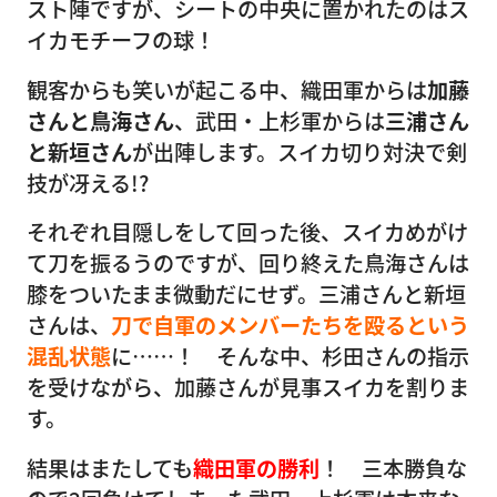
スト陣ですが、シートの中央に置かれたのはス
イカモチーフの球！
観客からも笑いが起こる中、織田軍からは
加藤
さんと鳥海さん
、武田・上杉軍からは
三浦さん
と新垣さん
が出陣します。スイカ切り対決で剣
技が冴える!?
それぞれ目隠しをして回った後、スイカめがけ
て刀を振るうのですが、回り終えた鳥海さんは
膝をついたまま微動だにせず。三浦さんと新垣
さんは、
刀で自軍のメンバーたちを殴るという
混乱状態
に……！ そんな中、杉田さんの指示
を受けながら、加藤さんが見事スイカを割りま
す。
結果はまたしても
織田軍の勝利
！ 三本勝負な