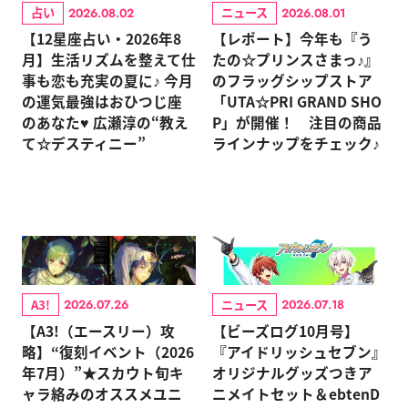
占い
ニュース
2026.08.02
2026.08.01
【12星座占い・2026年8
【レポート】今年も『う
月】生活リズムを整えて仕
たの☆プリンスさまっ♪』
事も恋も充実の夏に♪ 今月
のフラッグシップストア
の運気最強はおひつじ座
「UTA☆PRI GRAND SHO
のあなた♥ 広瀬淳の“教え
P」が開催！ 注目の商品
て☆デスティニー”
ラインナップをチェック♪
A3!
ニュース
2026.07.26
2026.07.18
【A3!（エースリー）攻
【ビーズログ10月号】
略】“復刻イベント（2026
『アイドリッシュセブン』
年7月）”★スカウト旬キ
オリジナルグッズつきア
ャラ絡みのオススメユニ
ニメイトセット＆ebtenD