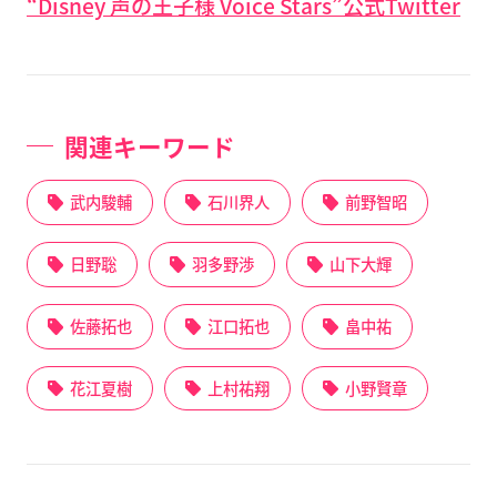
“Disney 声の王子様 Voice Stars”公式Twitter
関連キーワード
武内駿輔
石川界人
前野智昭
日野聡
羽多野渉
山下大輝
佐藤拓也
江口拓也
畠中祐
花江夏樹
上村祐翔
小野賢章