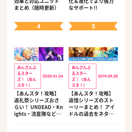
効果と対応ユニット
化＆進化でより強力
まとめ（随時更新）
なサポート!!
4
5
あんさんぶ
あんさんぶ
るスター
るスター
2020.01.04
2019.09.28
ズ！（あん
ズ！（あん
スタ！）
スタ！）
【あんスタ！攻略】
【あんスタ！攻略】
返礼祭シリーズおさ
追憶シリーズのスト
らい！ UNDEAD・Kn
ーリーまとめ！ アイ
ights・流星隊など、
ドルの過去をネタバ
先輩たちの進路もチ
レ込みで振り返りま
ェック
す