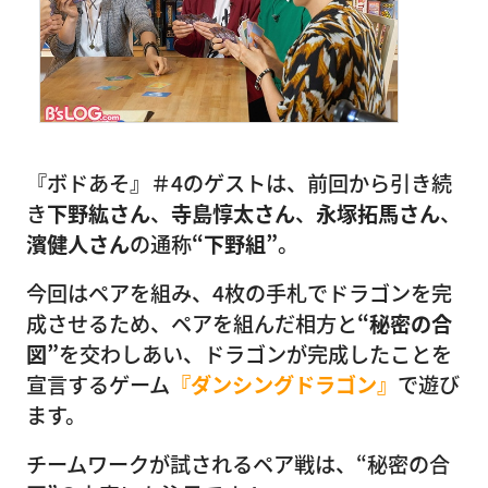
『ボドあそ』＃4のゲストは、前回から引き続
き
下野紘さん
、
寺島惇太さん
、
永塚拓馬さん
、
濱健人さん
の通称
“下野組”
。
今回はペアを組み、4枚の手札でドラゴンを完
成させるため、ペアを組んだ相方と
“秘密の合
図”
を交わしあい、ドラゴンが完成したことを
宣言するゲーム
『ダンシングドラゴン』
で遊び
ます。
チームワークが試されるペア戦は、“秘密の合