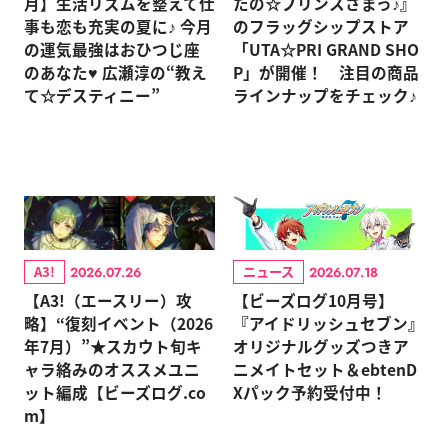
月】生活リズムを整えて仕
たの☆プリンスさまっ♪』
事も恋も充実の夏に♪ 今月
のフラッグシップストア
の運気最強はおひつじ座
「UTA☆PRI GRAND SHO
のあなた♥ 広瀬淳の“教え
P」が開催！ 注目の商品
て☆デスティニー”
ラインナップをチェック♪
A3!
ニュース
2026.07.26
2026.07.18
【A3!（エースリー）攻
【ビーズログ10月号】
略】“復刻イベント（2026
『アイドリッシュセブン』
年7月）”★スカウト旬キ
オリジナルグッズつきア
ャラ絡みのオススメユニ
ニメイトセット＆ebtenD
ット編成【ビーズログ.co
Xパック予約受付中！
m】