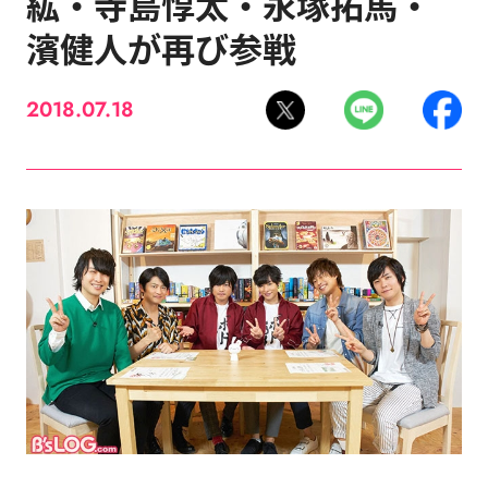
紘・寺島惇太・永塚拓馬・
濱健人が再び参戦
2018.07.18