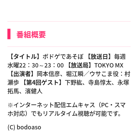
番組概要
【タイトル】
ボドゲであそぼ
【放送日】
毎週
水曜22：30～23：00
【放送局】
TOKYO MX
【出演者】
岡本信彦、堀江瞬／ウサこま役：村
瀬歩
【第4回ゲスト】
下野紘、寺島惇太、永塚
拓馬、濱健人
※インターネット配信エムキャス（PC・スマ
ホ対応）でもリアルタイム視聴が可能です。
(C) bodoaso