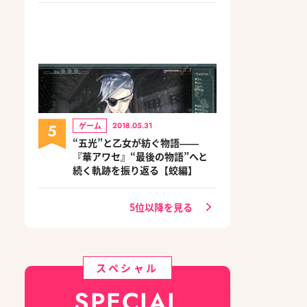
5
ゲーム
2018.05.31
“五光”と乙女が紡ぐ物語――
『華アワセ』“最後の物語”へと
続く軌跡を振り返る【蛟編】
5位以降を見る
スペシャル
SPECIAL