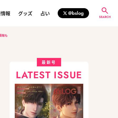
籍情報
グッズ
占い
@bslog
SEARCH
情報も
最新号
LATEST ISSUE