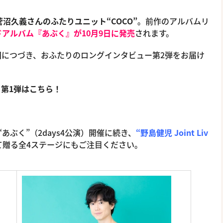
沼久義さんのふたりユニット“COCO”
。前作のアルバムリ
ドアルバム『あぶく』が10月9日に発売
されます。
回につづき、おふたりのロングインタビュー第2弾をお届け
▼第1弾はこちら！
VE“あぶく”（2days4公演）開催に続き、
“野島健児 Joint Liv
て贈る全4ステージにもご注目ください。