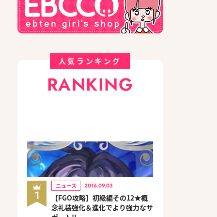
人気ランキング
RANKING
ニュース
2016.09.03
1
【FGO攻略】初級編その12★概
念礼装強化＆進化でより強力なサ
ポート!!