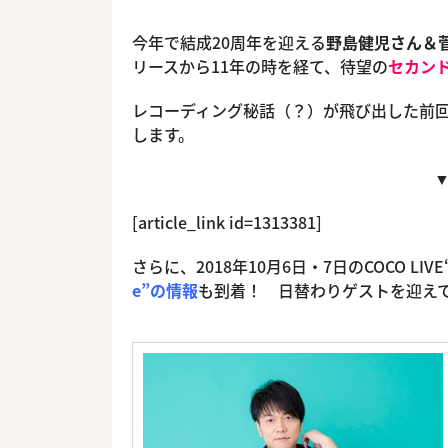
今年で結成20周年を迎える
野島健児さん＆菅
リースから11年の時を経て、待望の
セカン
レコーディング秘話（？）が飛び出した前
します。
[article_link id=1313381]
さらに、2018年10月6日・7日のCOCO LI
e”の情報
も到着！ 日替わりゲストを迎え