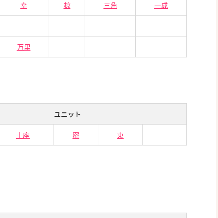
幸
椋
三角
一成
万里
ユニット
十座
密
東