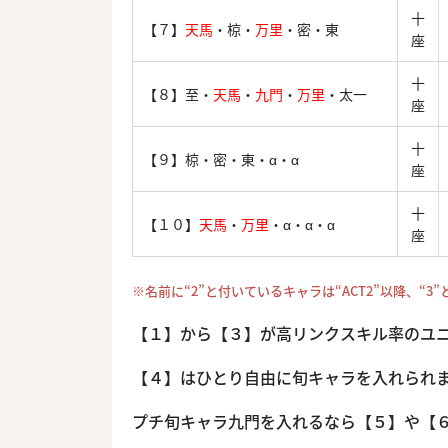
十
【７】
天馬
・椋・
万里
・密・東
座
十
【８】至・
天馬
・
九門
・
万里
・太一
座
十
【９】椋・密・東・α・α
座
十
【１０】
天馬
・
万里
・α・α・α
座
※名前に“2”と付いているキャラは“ACT2”以降、“3
【１】から【３】が高リンクスキル率のユ
【４】はひとり自由に旬キャラを入れられ
プチ旬キャラ九門を入れるなら【５】や【