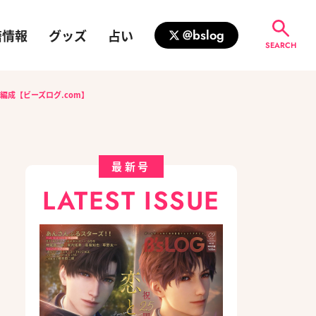
籍情報
グッズ
占い
@bslog
SEARCH
ト編成【ビーズログ.com】
最新号
LATEST ISSUE