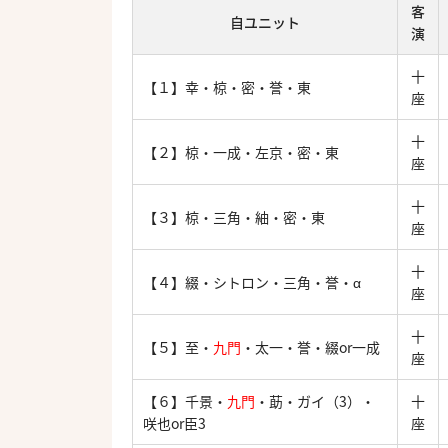
客
自ユニット
演
十
【１】幸・椋・密・誉・東
座
十
【２】椋・一成・左京・密・東
座
十
【３】椋・三角・紬・密・東
座
十
【４】綴・シトロン・三角・誉・α
座
十
【５】至・
九門
・太一・誉・綴or一成
座
【６】千景・
九門
・莇・ガイ（3）・
十
咲也or臣3
座