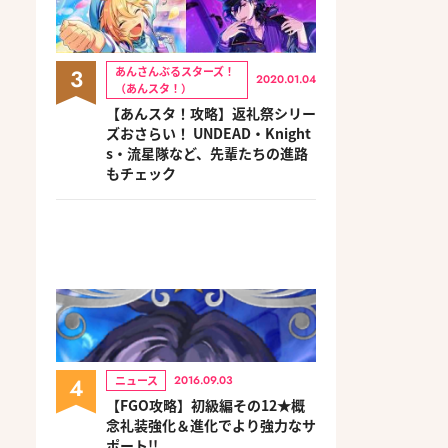
3
あんさんぶるスターズ！
2020.01.04
（あんスタ！）
【あんスタ！攻略】返礼祭シリー
ズおさらい！ UNDEAD・Knight
s・流星隊など、先輩たちの進路
もチェック
4
ニュース
2016.09.03
【FGO攻略】初級編その12★概
念礼装強化＆進化でより強力なサ
ポート!!