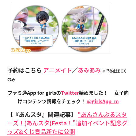
予約はこちら
アニメイト
／
あみあみ
※予約はBOX
のみ
ファミ通App for girlsの
Twitter
始めました！
女子向
けコンテンツ情報をチェック！
@girlsApp_m
【『あんスタ』関連記事】
“あんさんぶるスタ
ーズ！(あんスタ)Festa！”追加イベント記念グ
ッズ&くじ賞品新たに公開