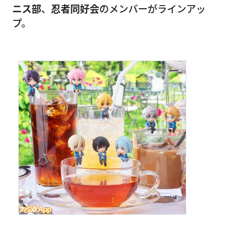
ニス部
、
忍者同好会
のメンバーがラインアッ
プ。