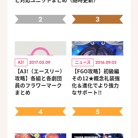
と対応ユニットまとめ（随時更新）
2
3
A3!
ニュース
2017.05.09
2016.09.03
【A3!（エースリー）
【FGO攻略】初級編
攻略】各組と各劇団
その12★概念礼装強
員のフラワーマーク
化＆進化でより強力
まとめ
なサポート!!
4
5