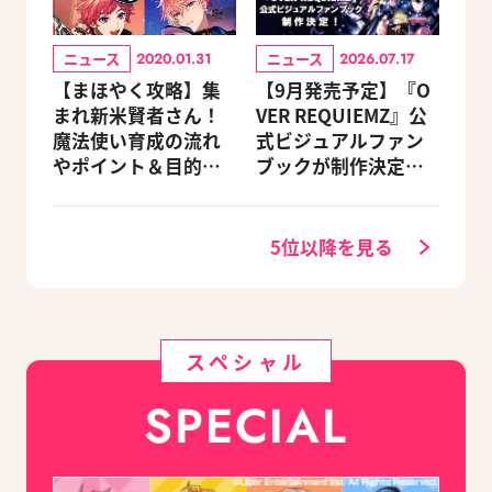
ニュース
ニュース
2020.01.31
2026.07.17
【まほやく攻略】集
【9月発売予定】『O
まれ新米賢者さん！
VER REQUIEMZ』公
魔法使い育成の流れ
式ビジュアルファン
やポイント＆目的別
ブックが制作決定！
オススメスポットを
キャラクターを選べ
紹介《2020.11追加更
る豪華グッズ付き限
新》
定セットも同時発売
5位以降を見る
スペシャル
SPECIAL