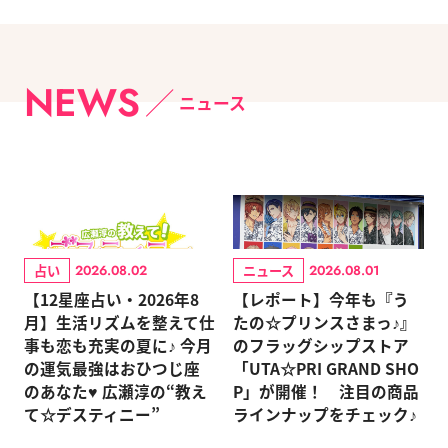
NEWS
ニュース
占い
ニュース
2026.08.02
2026.08.01
【12星座占い・2026年8
【レポート】今年も『う
月】生活リズムを整えて仕
たの☆プリンスさまっ♪』
事も恋も充実の夏に♪ 今月
のフラッグシップストア
の運気最強はおひつじ座
「UTA☆PRI GRAND SHO
のあなた♥ 広瀬淳の“教え
P」が開催！ 注目の商品
て☆デスティニー”
ラインナップをチェック♪