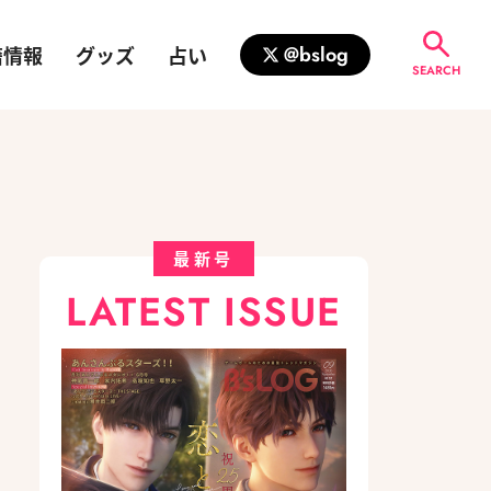
籍情報
グッズ
占い
@bslog
SEARCH
最新号
LATEST ISSUE