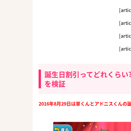
[arti
[arti
[arti
[arti
誕生日割引ってどれくらい
を検証
2016年8月29日は翠くんとアドニスくんの