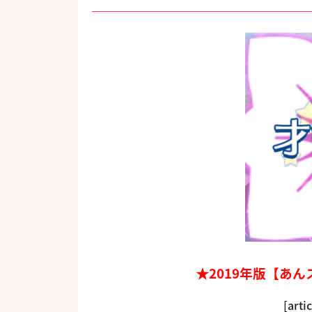
★2019年版【あ
[arti