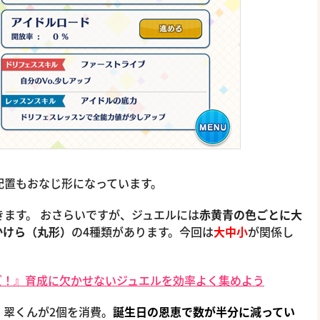
配置もおなじ形になっています。
きます。 おさらいですが、ジュエルには
赤黄青の色ごとに大
かけら（丸形）
の4種類があります。今回は
大中小
が関係し
ズ！』育成に欠かせないジュエルを効率よく集めよう
、翠くんが2個を消費。
誕生日の恩恵で数が半分に減ってい