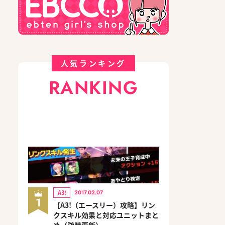
人気ランキング
RANKING
A3!
2017.02.07
1
【A3!（エースリー）攻略】リン
クスキル効果と対応ユニットまと
め（随時更新）