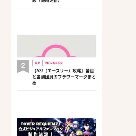
2
A3!
2017.05.09
【A3!（エースリー）攻略】各組
と各劇団員のフラワーマークまと
め