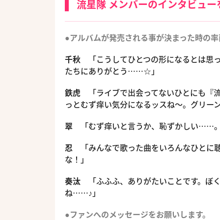
流星隊 メンバーのインタビュー
●アルバムが発売される事が決まった時の率
千秋
「こうしてひとつの形になるとは思
たちにありがとう……☆」
鉄虎
「ライブで出会ってないひとにも『流
っとむず痒い気分になるッスね〜。グリー
翠
「むず痒いと言うか、恥ずかしい……。
忍
「みんなで歌った曲をいろんなひとに聴
な！」
奏汰
「ふふふ、ありがたいことです。ぼく
ね……♪」
●ファンへのメッセージをお願いします。