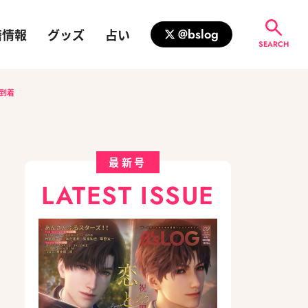
籍情報
グッズ
占い
@bslog
SEARCH
到着
最新号
LATEST ISSUE