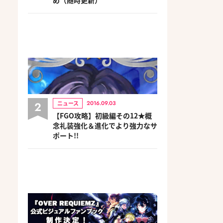
2
ニュース
2016.09.03
【FGO攻略】初級編その12★概
念礼装強化＆進化でより強力なサ
ポート!!