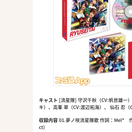
キャスト
[流星隊] 守沢千秋（CV:帆世雄一
キ）、高峯 翠（CV:渡辺拓海）、 仙石 忍（
収録内容
01.夢ノ咲流星隊歌 作詞：Mel* 作曲
ct）