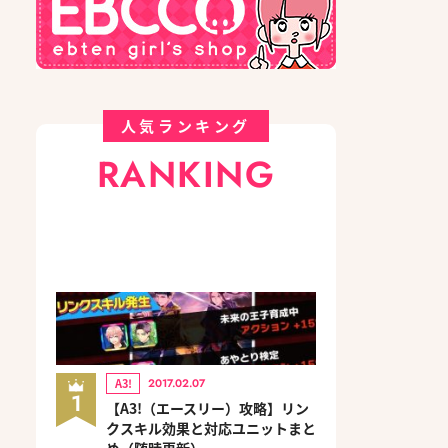
人気ランキング
RANKING
A3!
2017.02.07
1
【A3!（エースリー）攻略】リン
クスキル効果と対応ユニットまと
め（随時更新）