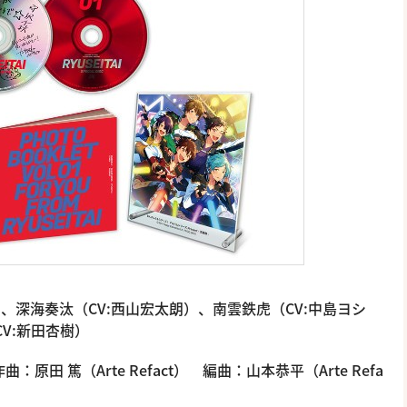
）、深海奏汰（CV:西山宏太朗）、南雲鉄虎（CV:中島ヨシ
CV:新田杏樹）
：原田 篤（Arte Refact） 編曲：山本恭平（Arte Refa