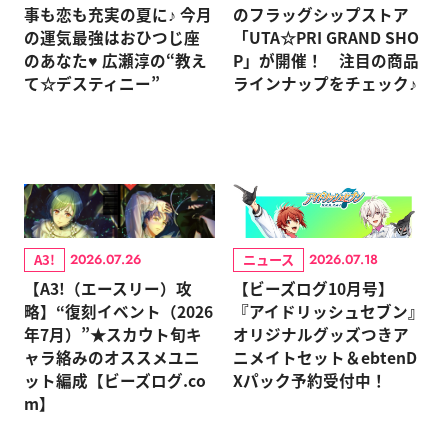
事も恋も充実の夏に♪ 今月
のフラッグシップストア
の運気最強はおひつじ座
「UTA☆PRI GRAND SHO
のあなた♥ 広瀬淳の“教え
P」が開催！ 注目の商品
て☆デスティニー”
ラインナップをチェック♪
A3!
ニュース
2026.07.26
2026.07.18
【A3!（エースリー）攻
【ビーズログ10月号】
略】“復刻イベント（2026
『アイドリッシュセブン』
年7月）”★スカウト旬キ
オリジナルグッズつきア
ャラ絡みのオススメユニ
ニメイトセット＆ebtenD
ット編成【ビーズログ.co
Xパック予約受付中！
m】