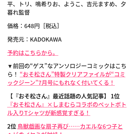
平、トリ、鳴希りお、ようこ、吉元ますめ、夕
暮れ監督
価格：648円［税込］
発売元：KADOKAWA
予約はこちらから。
▼前回の“ゲス”なアンソロジーコミックはこち
ら！
“おそ松さん”特製クリアファイルが“コミ
ックジーン”7月号にもれなく付いてくる！
【『おそ松さん』最近話題の人気記事】
1位
『おそ松さん』×しまむらコラボのペットボト
ル入りTシャツが新感覚すぎる！
2位
鳥獣戯画な扇子再び……カエルな6つ子と