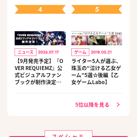
4
5
ニュース
ゲーム
2026.07.17
2018.05.21
【9月発売予定】『O
ライター5人が選ぶ、
VER REQUIEMZ』公
珠玉の“泣ける乙女ゲ
式ビジュアルファン
ーム”5選☆後編【乙
ブックが制作決定！
女ゲームLabo】
キャラクターを選べ
る豪華グッズ付き限
定セットも同時発売
5位以降を見る
スペシャル