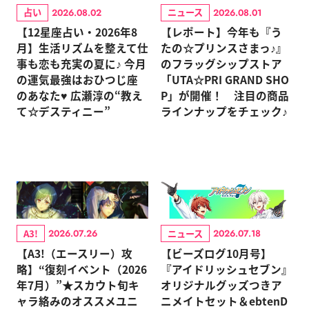
占い
ニュース
2026.08.02
2026.08.01
【12星座占い・2026年8
【レポート】今年も『う
月】生活リズムを整えて仕
たの☆プリンスさまっ♪』
事も恋も充実の夏に♪ 今月
のフラッグシップストア
の運気最強はおひつじ座
「UTA☆PRI GRAND SHO
のあなた♥ 広瀬淳の“教え
P」が開催！ 注目の商品
て☆デスティニー”
ラインナップをチェック♪
A3!
ニュース
2026.07.26
2026.07.18
【A3!（エースリー）攻
【ビーズログ10月号】
略】“復刻イベント（2026
『アイドリッシュセブン』
年7月）”★スカウト旬キ
オリジナルグッズつきア
ャラ絡みのオススメユニ
ニメイトセット＆ebtenD