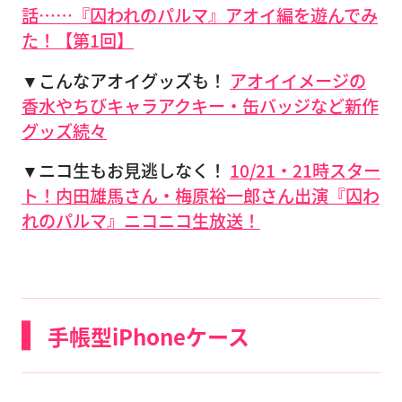
話……『囚われのパルマ』アオイ編を遊んでみ
た！【第1回】
▼こんなアオイグッズも！
アオイイメージの
香水やちびキャラアクキー・缶バッジなど新作
グッズ続々
▼ニコ生もお見逃しなく！
10/21・21時スター
ト！内田雄馬さん・梅原裕一郎さん出演『囚わ
れのパルマ』ニコニコ生放送！
手帳型iPhoneケース