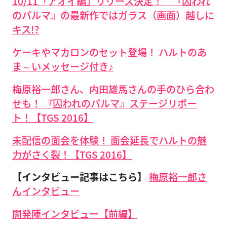
10/11「アオイ編」リリース決定！ 『囚われ
のパルマ』の最新作ではガラス（画面）越しに
キス!?
ケーキやマカロンのセット登場！ ハルトのあ
ま～いメッセージ付き♪
梅原裕一郎さん、内田雄馬さんの手のひら合わ
せも！ 『囚われのパルマ』ステージリポー
ト！【TGS 2016】
未配信の面会を体験！ 面会延長でハルトの魅
力がさく裂！【TGS 2016】
【インタビュー記事はこちら】
梅原裕一郎さ
んインタビュー
開発陣インタビュー【前編】