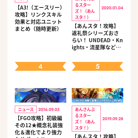
るスター
【A3!（エースリー）
2020.01.04
ズ！（あん
攻略】リンクスキル
スタ！）
効果と対応ユニット
【あんスタ！攻略】
まとめ（随時更新）
返礼祭シリーズおさ
らい！ UNDEAD・Kn
ights・流星隊など、
先輩たちの進路もチ
ェック
4
5
ニュース
あんさんぶ
2016.09.03
るスター
【FGO攻略】初級編
2019.09.28
ズ！（あん
その12★概念礼装強
スタ！）
化＆進化でより強力
【あんスタ！攻略】