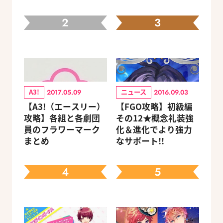
2
3
A3!
ニュース
2017.05.09
2016.09.03
【A3!（エースリー）
【FGO攻略】初級編
攻略】各組と各劇団
その12★概念礼装強
員のフラワーマーク
化＆進化でより強力
まとめ
なサポート!!
4
5