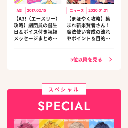
A3!
ニュース
2017.02.15
2020.01.31
【A3!（エースリー）
【まほやく攻略】集
攻略】劇団員の誕生
まれ新米賢者さん！
日＆ボイス付き祝福
魔法使い育成の流れ
メッセージまとめ
やポイント＆目的別
（※随時更新）
オススメスポットを
紹介《2020.11追加更
新》
5位以降を見る
スペシャル
SPECIAL