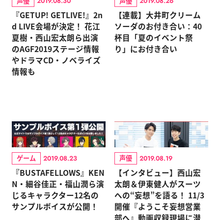
声優
声優
2019.08.30
2019.08.26
『GETUP! GETLIVE!』2n
【連載】大井町クリーム
d LIVE会場が決定！ 花江
ソーダのお付き合い：40
夏樹・西山宏太朗ら出演
杯目「夏のイベント祭
のAGF2019ステージ情報
り」にお付き合い
やドラマCD・ノベライズ
情報も
ゲーム
声優
2019.08.23
2019.08.19
『BUSTAFELLOWS』KEN
【インタビュー】西山宏
N・細谷佳正・福山潤ら演
太朗＆伊東健人がスーツ
じるキャラクター12名の
への“妄想”を語る！ 11/3
サンプルボイスが公開！
開催『ようこそ妄想営業
部へ』動画収録現場に潜