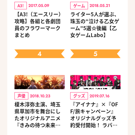
A3!
ゲーム
2017.05.09
2018.05.21
【A3!（エースリー）
ライター5人が選ぶ、
攻略】各組と各劇団
珠玉の“泣ける乙女ゲ
員のフラワーマーク
ーム”5選☆後編【乙
まとめ
女ゲームLabo】
4
5
声優
グッズ
2018.10.23
2019.07.16
榎木淳弥主演、埼玉
『アイナナ』×『OF
県草加市を舞台にし
F/旅キャンペーン』
たオリジナルアニメ
オリジナルグッズ予
『きみの待つ未来
約受付開始！ ラバー
へ』予告編＆キャス
チャームなど新アイ