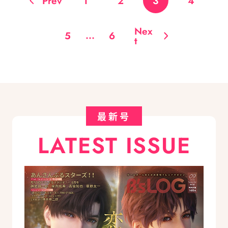
Prev
1
2
3
4
Nex
...
5
6
t
最新号
LATEST ISSUE