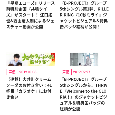
『星鳴エコーズ』リリース
『B-PROJECT』グループ
前特別企画『共鳴クイ
5thシングル第2弾、KiLLE
ズ』がスタート！ 江口拓
R KiNG『10秒ミライ』ジ
也&西山宏太朗によるジェ
ャケットビジュアル&特典
スチャー動画が公開
缶バッジ絵柄が公開！
声優
声優
2019.10.08
2019.09.27
【連載】大井町クリーム
『B-PROJECT』グループ
ソーダのお付き合い：41
5thシングルから、THRIV
杯目「カラオケ」にお付
E『Welcome to the GLO
き合い
RIA！』のジャケットビジ
ュアル＆特典缶バッジの
絵柄が公開