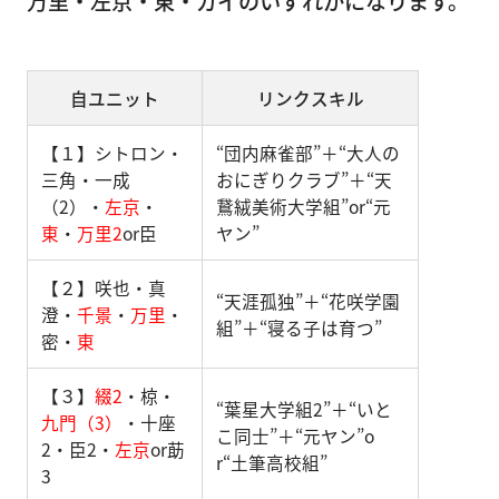
万里・左京・東・ガイのいずれかになります。
自ユニット
リンクスキル
【１】シトロン・
“団内麻雀部”＋“大人の
三角・一成
おにぎりクラブ”＋“天
（2）・
左京
・
鵞絨美術大学組”or“元
東
・
万里2
or臣
ヤン”
【２】咲也・真
“天涯孤独”＋“花咲学園
澄・
千景
・
万里
・
組”＋“寝る子は育つ”
密・
東
【３】
綴2
・椋・
“葉星大学組2”＋“いと
九門（3）
・十座
こ同士”＋“元ヤン”o
2・臣2・
左京
or莇
r“土筆高校組”
3