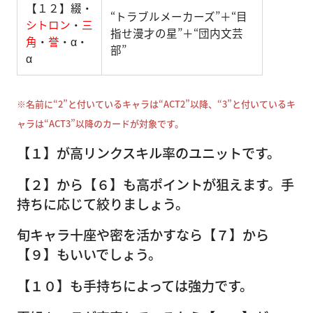
【１２】綴・
“トラブルメーカーズ”＋“目
シトロン
・
三
指せ漫才の星”＋“団内文芸
角
・
誉
・α・
部”
α
※名前に“2”と付いているキャラは“ACT2”以降、“3”と付いているキ
ャラは“ACT3”以降のカードが対象です。
【１】が高リンクスキル率のユニットです。
【２】から【６】も高ポイントが狙えます。手
持ちに応じて絞りましょう。
旬キャラ十座や密を活かすなら【７】から
【９】もいいでしょう。
【１０】も手持ちによっては強力です。