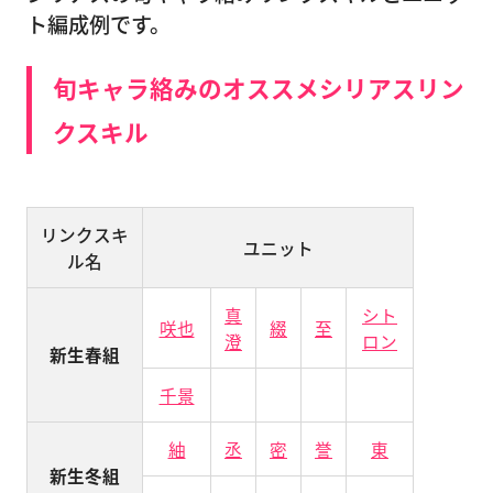
ト編成例です。
旬キャラ絡みのオススメシリアスリン
クスキル
リンクスキ
ユニット
ル名
真
シト
咲也
綴
至
澄
ロン
新生春組
千景
紬
丞
密
誉
東
新生冬組