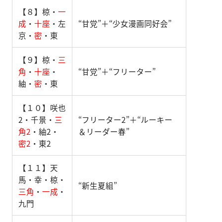
【８】椋・
一
成
・
十座
・左
“甘党”＋“少女漫画同好会”
京・
密
・東
【９】椋・
三
角
・
十座
・
“甘党”＋“フリーター”
紬・
密
・東
【１０】咲也
2・千景・
三
“フリーター2”＋“ルーキー
角2
・紬2・
＆リーダー春”
密2
・東2
【１１】天
馬・幸・椋・
“新生夏組”
三角
・
一成
・
九門