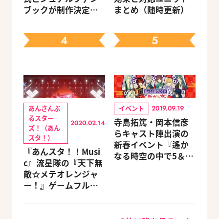
ブックが制作決定！
まとめ（随時更新）
キャラクターを選べ
る豪華グッズ付き限
4
5
定セットも同時発売
あんさんぶ
イベント
2019.09.19
るスター
寺島拓篤・岡本信彦
2020.02.14
ズ！（あん
らキャスト陣出演の
スタ！）
新春イベント『遙か
『あんスタ！！Musi
なる時空の中で5＆6
c』流星隊の『天下無
～新春の宴～』チケ
敵☆メテオレンジャ
ットのGAMECITY優
ー！』ゲームフルサ
先販売申込受付がス
イズMVが公開
タート！