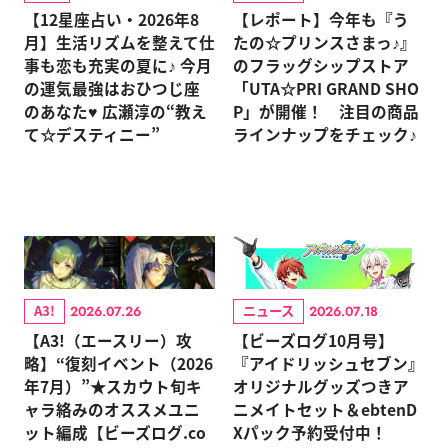
【12星座占い・2026年8
【レポート】今年も『う
月】生活リズムを整えて仕
たの☆プリンスさまっ♪』
事も恋も充実の夏に♪ 今月
のフラッグシップストア
の運気最強はおひつじ座
「UTA☆PRI GRAND SHO
のあなた♥ 広瀬淳の“教え
P」が開催！ 注目の商品
て☆デスティニー”
ラインナップをチェック♪
A3!
ニュース
2026.07.26
2026.07.18
【A3!（エースリー）攻
【ビーズログ10月号】
略】“復刻イベント（2026
『アイドリッシュセブン』
年7月）”★スカウト旬キ
オリジナルグッズつきア
ャラ絡みのオススメユニ
ニメイトセット＆ebtenD
ット編成【ビーズログ.co
Xパック予約受付中！