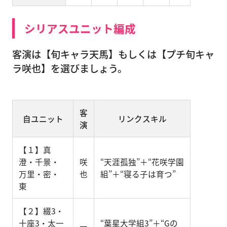
シリアスユニット編成
客演は【旬キャラ天馬】もしくは【プチ旬キャ
ラ咲也】を選びましょう。
客
自ユニット
リンクスキル
演
【１】真
澄・千景・
咲
“天涯孤独”＋“花咲学園
万里・密・
也
組”＋“寝る子は育つ”
東
【２】綴3・
十座3・太一
“葉星大学組3”＋“Gの