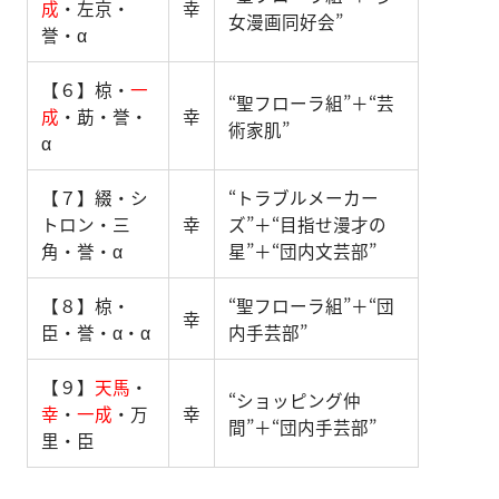
成
・左京・
幸
女漫画同好会”
誉・α
【６】椋・
一
“聖フローラ組”＋“芸
成
・莇・誉・
幸
術家肌”
α
【７】綴・シ
“トラブルメーカー
トロン・三
幸
ズ”＋“目指せ漫才の
角・誉・α
星”＋“団内文芸部”
【８】椋・
“聖フローラ組”＋“団
幸
臣・誉・α・α
内手芸部”
【９】
天馬
・
“ショッピング仲
幸
・
一成
・万
幸
間”＋“団内手芸部”
里・臣