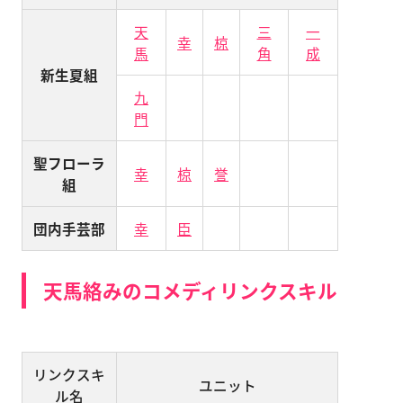
天
三
一
幸
椋
馬
角
成
新生夏組
九
門
聖フローラ
幸
椋
誉
組
団内手芸部
幸
臣
天馬絡みのコメディリンクスキル
リンクスキ
ユニット
ル名