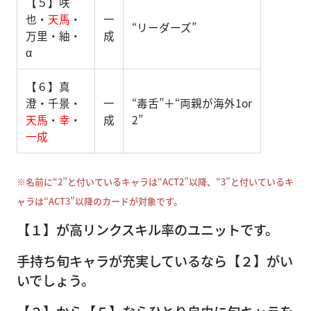
【５】咲
也・
天馬
・
一
“リーダーズ”
万里・紬・
成
α
【６】真
澄・千景・
一
“毒舌”＋“両親が海外1or
天馬
・
幸
・
成
2”
一成
※名前に“2”と付いているキャラは“ACT2”以降、“3”と付いているキ
ャラは“ACT3”以降のカードが対象です。
【１】が高リンクスキル率のユニットです。
手持ち旬キャラが充実しているなら【２】がい
いでしょう。