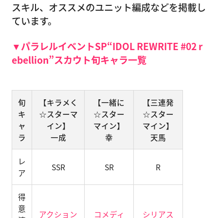
スキル、オススメのユニット編成などを掲載し
ています。
▼パラレルイベントSP“IDOL REWRITE #02 r
ebellion”スカウト旬キャラ一覧
旬
【キラメく
【一緒に
【三連発
キ
☆スターマ
☆スター
☆スター
ャ
イン】
マイン】
マイン】
ラ
一成
幸
天馬
レ
SSR
SR
R
ア
得
意
アクション
コメディ
シリアス