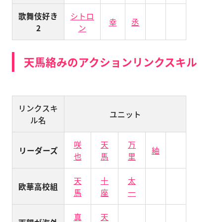
歌舞伎好き
シトロ
幸
丞
2
ン
天馬絡みのアクションリンクスキル
リンクスキ
ユニット
ル名
咲
天
万
リーダーズ
紬
也
馬
里
天
十
太
欧華高校組
馬
座
一
真
天