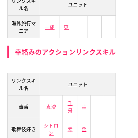
リンクスキ
ユニット
ル名
海外旅行マ
一成
東
ニア
幸絡みのアクションリンクスキル
リンクスキ
ユニット
ル名
千
毒舌
真澄
幸
景
シトロ
歌舞伎好き
幸
丞
ン