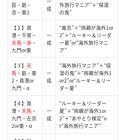
一
臣・莇・
外旅行マニア”＋“保湿
成
丞・東2
の鬼”
【２】真
“毒舌”＋“両親が海外1or
澄・千景・
一
2”＋“ルーキー＆リーダ
天馬
・
幸
・
成
ー夏”or“海外旅行マニ
九門or東
ア”
【３】
天
“海外旅行マニア”＋“保
馬
・莇・東
一
湿の鬼”＋“両親が海外1
2・真澄or
成
or2”or“ルーキー＆リー
九門・α
ダー夏”
【４】真
“ルーキー＆リーダー
澄・
天馬
・
一
夏”＋“両親が海外1or
九門・左京
成
2”＋“あやとり検定”o
2or東・α
r“海外旅行マニア”