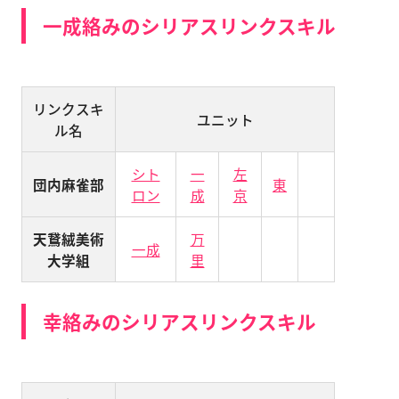
一成絡みのシリアスリンクスキル
リンクスキ
ユニット
ル名
シト
一
左
団内麻雀部
東
ロン
成
京
天鵞絨美術
万
一成
大学組
里
幸絡みのシリアスリンクスキル