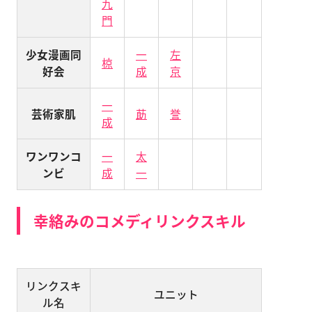
九
門
少女漫画同
一
左
椋
好会
成
京
一
芸術家肌
莇
誉
成
ワンワンコ
一
太
ンビ
成
一
幸絡みのコメディリンクスキル
リンクスキ
ユニット
ル名