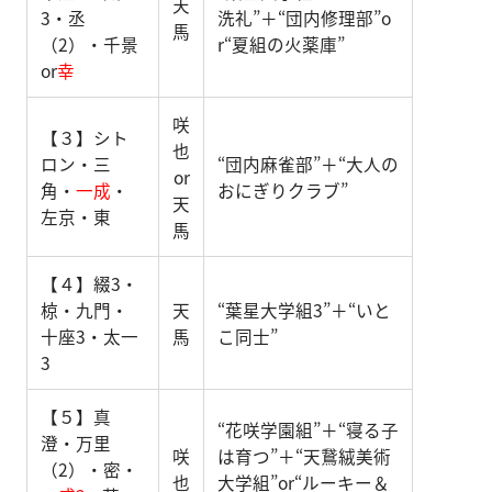
天
3・丞
洗礼”＋“団内修理部”o
馬
（2）・千景
r“夏組の火薬庫”
or
幸
咲
【３】シト
也
ロン・三
“団内麻雀部”＋“大人の
or
角・
一成
・
おにぎりクラブ”
天
左京・東
馬
【４】綴3・
椋・九門・
天
“葉星大学組3”＋“いと
十座3・太一
馬
こ同士”
3
【５】真
“花咲学園組”＋“寝る子
澄・万里
咲
は育つ”＋“天鵞絨美術
（2）・密・
也
大学組”or“ルーキー＆