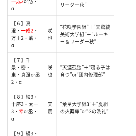
一成2
or莇・
リーダー秋”
α
【６】真
“花咲学園組”＋“天鵞絨
澄・
一成2
・
咲
美術大学組”＋“ルーキ
万里2・莇・
也
ー＆リーダー秋”
α
【７】千
景・密・
咲
“天涯孤独”＋“寝る子は
東・真澄or丞
也
育つ”or“団内修理部”
2・α
【８】綴3・
十座3・太一
天
“葉星大学組3”＋“夏組
3・
幸
or丞・
馬
の火薬庫”or“Gの洗礼”
α
【９】綴3・