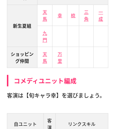
天
三
一
幸
椋
馬
角
成
新生夏組
九
門
ショッピン
天
万
グ仲間
馬
里
コメディユニット編成
客演は【旬キャラ幸】を選びましょう。
客
自ユニット
リンクスキル
演