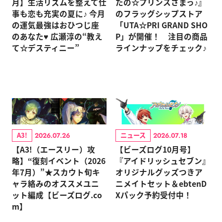
月】生活リズムを整えて仕
たの☆プリンスさまっ♪』
事も恋も充実の夏に♪ 今月
のフラッグシップストア
の運気最強はおひつじ座
「UTA☆PRI GRAND SHO
のあなた♥ 広瀬淳の“教え
P」が開催！ 注目の商品
て☆デスティニー”
ラインナップをチェック♪
A3!
ニュース
2026.07.26
2026.07.18
【A3!（エースリー）攻
【ビーズログ10月号】
略】“復刻イベント（2026
『アイドリッシュセブン』
年7月）”★スカウト旬キ
オリジナルグッズつきア
ャラ絡みのオススメユニ
ニメイトセット＆ebtenD
ット編成【ビーズログ.co
Xパック予約受付中！
m】