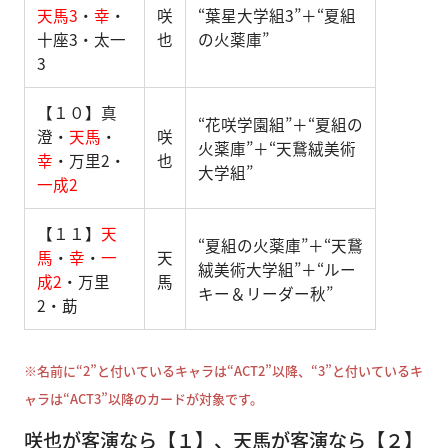
天馬3
・
幸
・
咲
“葉星大学組3”＋“夏組
十座3・太一
也
の火薬庫”
3
【１０】真
“花咲学園組”＋“夏組の
澄・
天馬
・
咲
火薬庫”＋“天鵞絨美術
幸
・万里2・
也
大学組”
一成2
【１１】
天
“夏組の火薬庫”＋“天鵞
馬
・
幸
・
一
天
絨美術大学組”＋“ルー
成2
・万里
馬
キー＆リーダー秋”
2・莇
※名前に“2”と付いているキャラは“ACT2”以降、“3”と付いているキ
ャラは“ACT3”以降のカードが対象です。
咲也が客演なら【１】、天馬が客演なら【２】