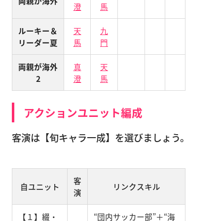
両親が海外
澄
馬
ルーキー＆
天
九
リーダー夏
馬
門
両親が海外
真
天
2
澄
馬
アクションユニット編成
客演は【旬キャラ一成】を選びましょう。
客
自ユニット
リンクスキル
演
【１】綴・
“団内サッカー部”＋“海