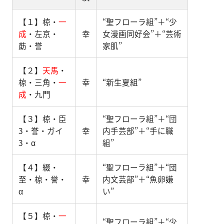
【１】椋・
一
“聖フローラ組”＋“少
成
・左京・
幸
女漫画同好会”＋“芸術
莇・誉
家肌”
【２】
天馬
・
椋・三角・
一
幸
“新生夏組”
成
・九門
【３】椋・臣
“聖フローラ組”＋“団
3・誉・ガイ
幸
内手芸部”＋“手に職
3・α
組”
【４】綴・
“聖フローラ組”＋“団
至・椋・誉・
幸
内文芸部”＋“魚卵嫌
α
い”
【５】椋・
一
“聖フローラ組”＋“少