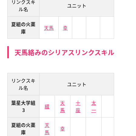
リンクスキ
ユニット
ル名
夏組の火薬
天馬
幸
庫
天馬絡みのシリアスリンクスキル
リンクスキ
ユニット
ル名
葉星大学組
天
十
太
綴
3
馬
座
一
夏組の火薬
天
幸
庫
馬